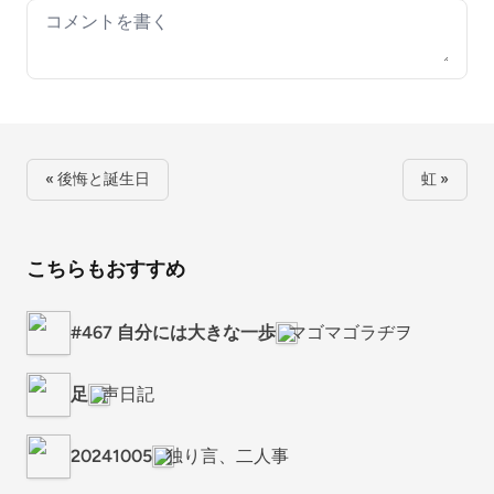
Your comment
« 後悔と誕生日
虹 »
こちらもおすすめ
#467 自分には大きな一歩
マゴマゴラヂヲ
足
声日記
20241005
独り言、二人事