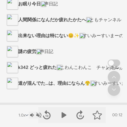
お眠り今日
声日記
人間関係になんだか疲れたかたへ
ともチャンネル
出来ない理由は特にない😊✨
すいみーすいまーの初
謎の疲労
声日記
k342 どっと疲れた
こわんこわんこ チャンネル
スクロール
道が混んでた…は、理由にならん😤
すいみーすいま
00:12