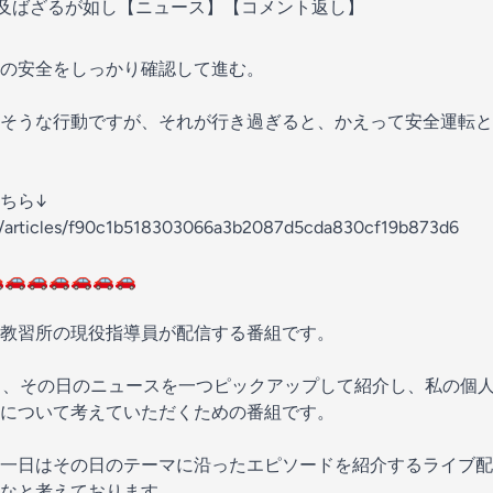
ばざるが如し【ニュース】【コメント返し】
の安全をしっかり確認して進む。
そうな行動ですが、それが行き過ぎると、かえって安全運転と
ちら↓
.jp/articles/f90c1b518303066a3b2087d5cda830cf19b873d6
🚗🚗🚗🚗🚗🚗
教習所の現役指導員が配信する番組です。
り、その日のニュースを一つピックアップして紹介し、私の個
について考えていただくための番組です。
一日はその日のテーマに沿ったエピソードを紹介するライブ配
なと考えております。