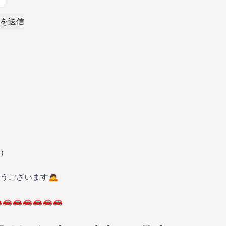
を送信
）
うございます🙇
🚗🚗🚗🚗🚗🚗