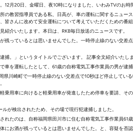
。12月20日、金曜日、夜10時になりました、いわみTVのお時
所の教習指導員である私、日高が、車の運転に関するニュース
、皆さんに改めて安全運転について考えていただくための番組
見紹介いたします。本日は、RKB毎日放送のニュースです。
が残っているとは思いませんでした。一時停止線のない交差点
男逮捕。」というタイトルでございます。 記事全文紹介いたし
で車を運転したとして、61歳の自称電気工事作業員の男が逮
、福岡県川崎町で一時停止線のない交差点で10秒ほど停止してい
。
軽乗用車に向けると軽乗用車が発進したため停車を要請、その
ールが検出されたため、その場で現行犯逮捕しました。
されたのは、自称福岡県田川市に住む自称電気工事作業員61
体にお酒が残っているとは思いませんでした。と、容疑を否認