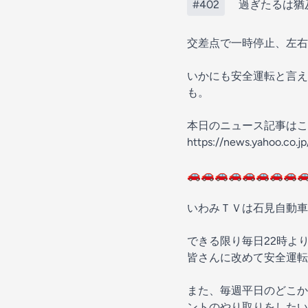
#402
過ぎたるは猶及
交差点で一時停止、左右
いかにも安全運転と言え
も。
本日のニュース記事はこ
https://news.yahoo.co
🚗🚗🚗🚗🚗🚗🚗🚗
いわみＴＶは石見自動車
できる限り毎日22時よ
皆さんに改めて安全運転
また、毎週平日のどこか
ントのやり取りをしたい