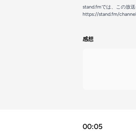
stand.fmでは、こ
https://stand.fm/chan
感想
00:05