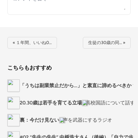
« １年間、いいね0…
生徒の30歳の同… »
こちらもおすすめ
「うちは副業禁止だから…」と素直に諦めるべきか？ #
20.30歳は若手を育てる立場
高校国語について話す
裏：今だけ見ない
声を武器にするラジオ
#02 “先生の先生” 中楯浩太さん（後編）「自力で