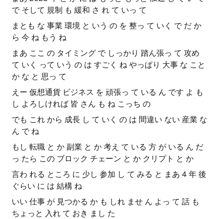
で そして 規制 も 緩和 さ れ て いっ て
まとも な 事業 環境 と いう の を 整っ て いく で だ か
ら 今 ね もう ね
まあ ここ の タイミング で しっかり 踏ん張っ て 攻め
て いく って いう の は すごく ね やっぱり 大事 な こと
か な と 思っ て
えー 仮想通貨 ビジネス を 頑張っ て いる ん です よ も
し よろしければ 皆 さん も ね こっち の
でも これ から 成長 し て いく の は 間違い ない 産業 な
ん で ね
もし 転職 と か 副業 と か 考え て いる 方 が いる ん だ
っ たら この ブロック チェーン と か クリプト と か
言わ れる ところ に 少し 参加 し て みる と まあ 4 年 後
ぐらい に は 結構 ね
いい 仕事 が 見つかる か も しれ ませ ん よっ て 話 も
ちょっと 入れ て おき まし た