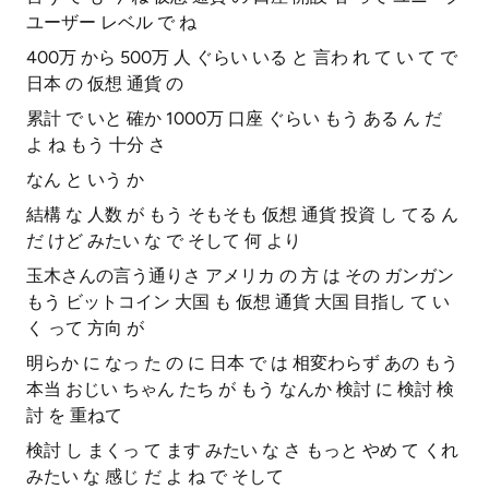
ユーザー レベル で ね
400万 から 500万 人 ぐらい いる と 言わ れ て い て で
日本 の 仮想 通貨 の
累計 で いと 確か 1000万 口座 ぐらい もう ある ん だ
よ ね もう 十分 さ
なん と いう か
結構 な 人数 が もう そもそも 仮想 通貨 投資 し てる ん
だ けど みたい な で そして 何 より
玉木さんの言う通りさ アメリカ の 方 は その ガンガン
もう ビットコイン 大国 も 仮想 通貨 大国 目指し て い
く って 方向 が
明らか に なっ た の に 日本 で は 相変わらず あの もう
本当 おじい ちゃん たち が もう なんか 検討 に 検討 検
討 を 重ねて
検討 し まくっ て ます みたい な さ もっと やめ て くれ
みたい な 感じ だ よ ね で そして