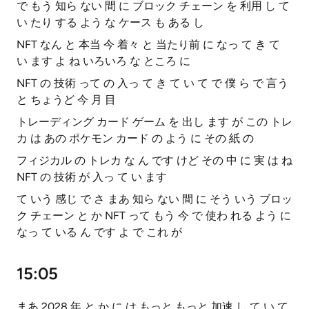
で もう 知ら ない 間 に ブロック チェーン を 利用 し て
い たり する よう な ケース も ある し
NFT なん と 本当 今 着々 と 当たり前 に なっ て き て
い ます よ ね いろいろ な ところ に
NFT の 技術 って の 入っ て き て い て で 僕 ら で 言う
と ちょうど 今 月 目
トレーディング カード ゲーム を 出し ます が この トレ
カ は あの ポケモン カード の よう に その 紙 の
フィジカル の トレカ な ん です けど その 中 に 実 は ね
NFT の 技術 が 入っ て い ます
て いう 感じ で さ まあ 知ら ない 間 に そう いう ブロッ
ク チェーン と か NFT って もう 今 で 使わ れる よう に
なっ て いる ん です よ で これ が
15:05
まあ 2028 年 と か に は もっと もっと 加速 し て い て