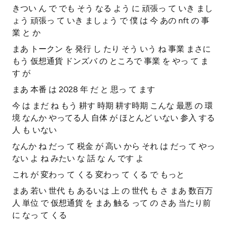
きつい ん で でも そう なる よう に 頑張っ て いき まし
ょう 頑張っ て いき ましょう で 僕 は 今 あの nft の 事
業 と か
まあ トークン を 発行 し たり そう いう ね 事業 まさに
もう 仮想通貨 ドンズバ の ところで 事業 を やっ て ま
す が
まあ 本番 は 2028 年 だ と 思っ て ます
今 は まだ ね もう 耕す 時期 耕す時期 こんな 最悪 の 環
境 なんか やってる人 自体 が ほとんど いない 参入 する
人 も いない
なんか ね だっ て 税金 が 高い から それ は だっ て やっ
ない よ ね みたい な 話 な ん です よ
これ が 変わっ て くる 変わっ て くる で もっと
まあ 若い 世代 も あるいは 上 の 世代 も さ まあ 数百万
人 単位 で 仮想通貨 を まあ 触る って の さあ 当たり前
に なっ て くる