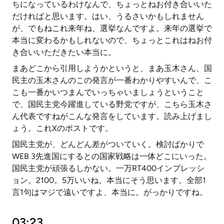
ちになっているわけなんで、ちょっとねお付き合いいた
だければと思います。はい、うるさいかもしれません
が、でもねこれ来年ね、選挙なんですよ。来年の選挙で
本当に変わるかもしれないので、ちょっとこれはねお付
き合いいただきたい本当に。
まあどこから引用しようかというと、まあ玉木さん、国
民主の玉木さんのこの発言が一番わかりやすいんで、こ
こも一番かいつまんでいっちゃいましょうということ
で、国民主党今躍進している野党ですが、こちら玉木さ
ん代表ですねがこんな発言をしています。読み上げまし
ょう。これXのポストです。
国民主党が、どんどん差がついていく。検討ばかりで
WEB 3先進国にするとの国家戦略は一体どこにいった。
国民主党が頑張るしかない。一万RT400インプレッシ
ョン。2100。5万いいね。本当にそう思います。全部1
言1句はマジで遠いですよ、本当に。がっかりですね。
03:23