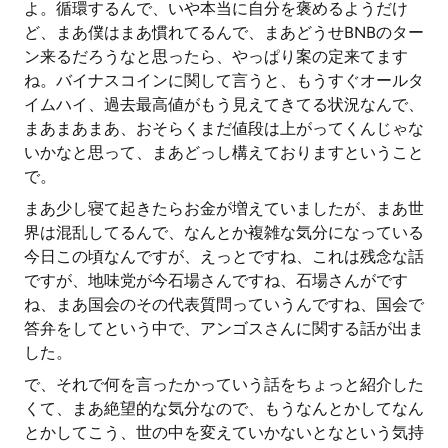
よ。循環するんで、いや本当に自分を褒めるようだけ
ど、まあ僕はまあ慣れてるんで、まあどうせBNBのター
ン来るだろうなと思ったら、やっぱり案の定来てます
ね。バイナスコインに関して言うと、もうすぐオールタ
イムハイ、過去最高値がもう見えてきてる状況なんで、
まあまあまあ、おそらくまだ値段は上がってくんじゃな
いかなと思って、まあどっし構えておりますということ
で。
まあ少し寝て起きたらお金が増えていましたが、まあ世
界は混乱してるんで、なんとか複雑な気分になっている
今日この頃なんですが、えっとですね、これは残念な話
ですが、地味党が今石場さんですね、石場さんがです
ね、まあ国会のその代表質問っていうんですね、国会で
答弁をしてという中で、アンゴスさんに関する話が出ま
した。
で、それで何を言ったかっていう話をちょっと紹介した
くて、まあ絶望的な気分なので、もうなんとかしてなん
とかしてこう、世の中を変えていかないとなという気持