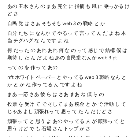
あの 玉木 さん の まあ 完全 に 指摘 も 風 に 乗っかる け
ど さ
自民 党 は さぁ そもそも web 3 の 戦略 と か
自分 たち に なんか で やるっ て 言っ て ん だ よ ね 本
当 チグハグ な ん です よ ね
何 だっ た の あれ あれ 何 な の って 感じ で 結構 僕 は
期待 し た ん だ よ ね あの 自民党 なんか web 3 pt
って の を 作っ て あの
nft ホワイト ペーパー と やっ てる web 3 戦略 なん と
か と か ね 作っ てる ん です よ ね
まあ 一応 さあ 彼 ら は さあ まあ ね 僕 ら の
投票 を 受け て で そして まあ 税金 と か で 活動 し て
じゃあ よし 頑張れっ て 思っ て た ん だ けど さ
頑張っ て と 思う よ あの やっ てる 人 が 頑張っ て と
思う けど で も 石場 さん トップ が さ