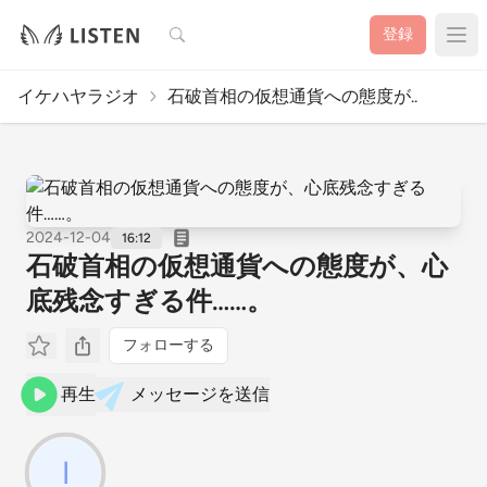
検索
登録
イケハヤラジオ
石破首相の仮想通貨への態度が..
2024-12-04
16:12
石破首相の仮想通貨への態度が、心
底残念すぎる件……。
フォローする
再生
メッセージを送信