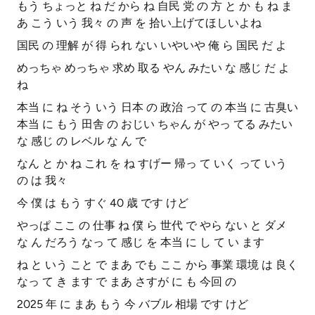
もう ちょっと ね だ から ね 自民 党 の 方 と か も ね ま
あ こう いう 我々 の 声 を 拾い上げてほしいよね
国民 の 理解 が 得 られ ない いやいや 俺 ら 国民 だ よ
めっちゃ めっちゃ 求め 取る やん みたい な 感じ だ よ
ね
本当 に ね そう いう 日本 の 政治 って の 本当 に 古臭い
本当 に もう 田舎 の おじい ちゃん が やっ てる みたい
な 感じ の レベル な ん で
なん と か ね これ を ね すげー 帰っ て いく って いう
の は 我々
今 僕 は もう すぐ 40 歳 です けど
やっぱ ここ の 仕事 ね 僕 ら 世代 で やら ない と ダメ
な ん だろう なっ て 感じ を 本当 に し て い ます
ね と いう こと で まあ でも ここ から 事業 環境 は 良く
なっ て き ます で まあ さすが に も 今回 の
2025 年 に まあ もう 今 バブル 相場 です けど