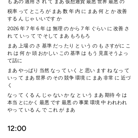
も あの 適用 さ れ て まあ 仮想通貨 最悪 世界 最悪 の
税率 って ところ が まあ 数 年 内 に まあ 何 と か 改善
する ん じゃ いいです か
2026 年 7 年 6 年 は 無理 の から 7 年 ぐらい に 改善 さ
れ て いっ て で そして まあ もろもろ
まあ 上場 の さ 基準 だっ たり と いう の も さすがに こ
れ は 何 か 頭 おかしい この 基準 は もう 見直そうよっ
て話に
まあ やっぱり 当然 なっ て いく と 思い ます ね なっ て
いっ て まあ 世界 の その 競争 環境 に まあ 非常 に 近づ
く
なっ て くる ん じゃ ない か な と いう まあ 期待 今 は
本当 とにかく 最悪 です 最悪 の 事業 環境 中 われわれ
やっ て いる ん で これ が まあ
12:00