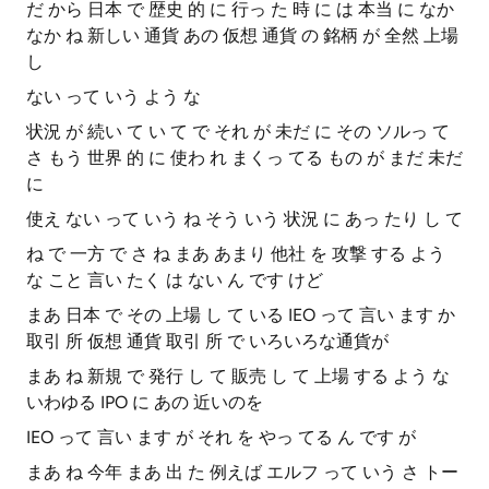
だ から 日本 で 歴史 的 に 行っ た 時 に は 本当 に なか
なか ね 新しい 通貨 あの 仮想 通貨 の 銘柄 が 全然 上場
し
ない って いう よう な
状況 が 続い て い て で それ が 未だ に その ソルっ て
さ もう 世界 的 に 使わ れ まくっ てる もの が まだ 未だ
に
使え ない って いう ね そう いう 状況 に あっ たり し て
ね で 一方 で さ ね まあ あまり 他社 を 攻撃 する よう
な こと 言い たく は ない ん です けど
まあ 日本 で その 上場 し て いる IEO って 言い ます か
取引 所 仮想 通貨 取引 所 で いろいろな通貨が
まあ ね 新規 で 発行 し て 販売 し て 上場 する よう な
いわゆる IPO に あの 近いのを
IEO って 言い ます が それ を やっ てる ん です が
まあ ね 今年 まあ 出 た 例えば エルフ って いう さ トー