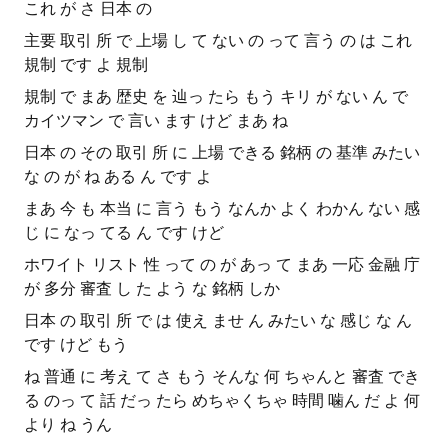
これ が さ 日本 の
主要 取引 所 で 上場 し て ない の って 言う の は これ
規制 です よ 規制
規制 で まあ 歴史 を 辿っ たら もう キリ が ない ん で
カイツマン で 言い ます けど まあ ね
日本 の その 取引 所 に 上場 できる 銘柄 の 基準 みたい
な の が ね ある ん です よ
まあ 今 も 本当 に 言う もう なんか よく わかん ない 感
じ に なっ てる ん です けど
ホワイト リスト 性 って の が あっ て まあ 一応 金融 庁
が 多分 審査 し た よう な 銘柄 しか
日本 の 取引 所 で は 使え ませ ん みたい な 感じ な ん
です けど もう
ね 普通 に 考え て さ もう そんな 何 ちゃんと 審査 でき
る のっ て 話 だっ たら めちゃくちゃ 時間 噛ん だ よ 何
より ね うん