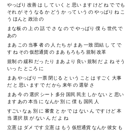
やっぱり 改善 は し て いく と 思い ます けど ね で でも
それ が そう なる か どう か って いう の やっぱり ね こ
う ほんと 政治 の
まな板 の 上 の 話 で さ な の で やっぱり 僕 ら 世代 で
あの
まあ この 当事 者 の 人 たち が まあ 一致 団結 し て で
す ね その 仮想通貨 の まあ もろもろ 規制 改革
規制 の 緩和 だっ たり まあ より 良い 規制 だ よ ね そう
いっ た ところ に
まあ やっぱり 一票 閉じる と いう こと は すごく 大事
だ と 思い ます で だ から 来年 の 選挙 さ
まあ 今 の 選択 シート 多分 国民 民主 しか ない と 思い
ます あの 本当 に なんか 別 に 僕 も 国民 人
すごい なぁ 別 に 審査 と か で は ない ん です けど 本
当 選択 肢 が ない ん だ よ ね
立憲 は ダメ です 立憲 は もう 仮想通貨 なんか 彼女 も