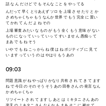
話 な ん だ けど で も そんな こと を やっ てる
んだって 早く とりあえず ソロ を 上場 さ せ たり と か
さ めちゃくちゃ もう なんか 世界 で もう 完全 に 置い
て かれ て ん だ よ ね その
上場 審査 みたい な もの が もう 全く もう 意味 が ない
もの に なっ て いっ て いっ て すい ませ ん 愚痴っ て
まあ で も ね そう
いや で も ね こっ から ね 僕 は ね ポジティブ に 見 て
い ます って いう の は やはり もう あの
09:03
問題 意識 が ね やっぱり かなり 共有 さ れ て き て ます
ね で 今日 の その そう そう あの 田巻 さん の 発言 なん
か めちゃくちゃ
リツイート さ れ て ます し あと は ミキタニ さん あの
楽天 の ミキタニ さん なんか も まあ そこ に 被せ て