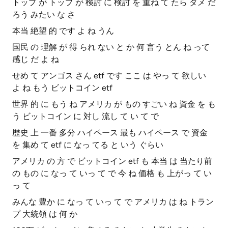
トップ が トップ が 検討 に 検討 を 重ね て たら ダメ だ
ろう みたい な さ
本当 絶望 的 です よ ね うん
国民 の 理解 が 得 られ ない と か 何 言う とん ね って
感じ だ よ ね
せめ て アンゴス さん etf です ここ は やっ て 欲しい
よ ね もう ビットコイン etf
世界 的 に もう ね アメリカ が もの すごい ね 資金 を も
う ビットコイン に 対し 流し て い て で
歴史 上 一番 多分 ハイペース 最も ハイペース で 資金
を 集め て etf に なっ てる と いう ぐらい
アメリカ の 方 で ビットコイン etf も 本当 は 当たり前
の もの に なっ て いっ て で 今 ね 価格 も 上がっ て い
っ て
みんな 豊か に なっ て いっ て で アメリカ は ね トラン
プ 大統領 は 何 か