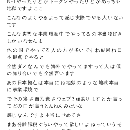
NFT やっ たり と か トークン やっ たり と か めっちゃ
地獄 です よ ここ
こんな の よく やる よっ て 感じ 実際 で やる 人 い ない
です
こんな 劣悪 な 事業 環境 中 で やっ てる の 本当 物好き
しか い なせん よ
他 の 国 で やっ てる 人 の 方 が 多い です ね 結局 ね 日
本 拠点 で やる と
全然 ダメ な ん で も 海外 で やっ て ます って 人 は 僕
の 知り合い で も 全然 言い ます
あの 日本 拠点 は 本当 に ね 地獄 の よう な 地獄 本当
に 事業 環境 で
で その 癖 さ 自民 党 さ ウェブ 3 頑張り ます と か 言っ
て どの 口 が 言うとんねん みたいな
感じ な ん です よ 本当 に せめて さ
まあ 分離 課税 ぐらい やっ て 欲しい よ ね って いう そ