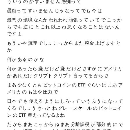
う いう の が すい ませ ん 愚痴っ て
愚痴っ て すい ませ ん じゃ なっ て でも 今 は
最悪 の 環境 なんか われわれ 頑張っ て い て で こっ か
ら でも 逆 に と これ 以上 ね 悪く なる こと は ない ん
です よ
もう いや 無理 でしょ こっ から また 税金 上げ ます と
か
何か ある の か な
何か あっ たら 嫌 だ けど 嫌 だ けど さすが に アメリカ
が あれ だけ クリプト クリプト 言っ てる から さ
まあ 少なく とも ビットコイン の ETF ぐらい は まあ ア
メリカ の もはや 圧力 で
日本 で も 使える よう に しろっ て いう ふう に なっ て
くる でしょう きっと ね グレー スケール の ビットコイ
ン の ETF 買えってなるよね
だ から まあ こっ から ね まあ 分離課税 が 部分 的 に で