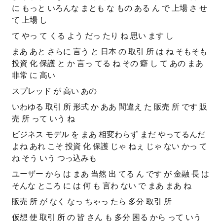
に もっと いろんな まとも な もの ある ん で 上場 さ せ
て 上場 し
て やっ て くる よう だっ たり ね 思い ます し
まあ あと さらに 言う と 日本 の 取引 所 は ね そもそも
投資 化 保護 と か 言っ てる ね その 癖 し て あの まあ
非常 に 高い
スプレッド が 高い あの
いわゆる 取引 所 形式 か ああ 間違え た 販売 所 です 販
売 所 って いう ね
ビジネス モデル を まあ 相変わらず まだ やってるんだ
よね あれ こそ 投資 化 保護 じゃ ねぇ じゃ ない かっ て
ね そう いう つっ込みも
ユーザー から は まあ 当然 出 てる ん です が 金融 長 は
そんな ところ に は 何 も 言わ ない で まあ まあ ね
販売 所 が なく なっ ちゃっ たら 多分 取引 所
仮想 使 取引 所 の 皆 さん も 多分 困る から って いう