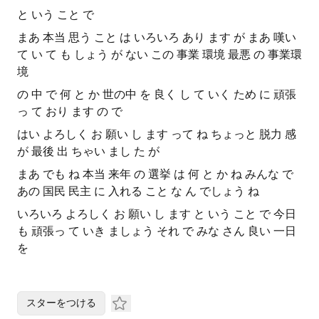
と いう こと で
まあ 本当 思う こと は いろいろ あり ます が まあ 嘆い
て い て も しょう が ない この 事業 環境 最悪 の 事業環
境
の 中 で 何 と か 世の中 を 良く し て いく ため に 頑張
っ て おり ます の で
はい よろしく お 願い し ます って ね ちょっと 脱力 感
が 最後 出 ちゃい まし た が
まあ でも ね 本当 来年 の 選挙 は 何 と か ね みんな で
あの 国民 民主 に 入れる こと な ん でしょう ね
いろいろ よろしく お 願い し ます と いう こと で 今日
も 頑張っ て いき ましょう それ で みな さん 良い 一日
を
スターをつける