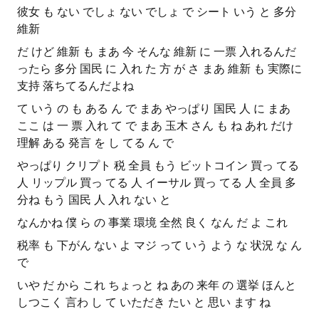
彼女 も ない でしょ ない でしょ で シート いう と 多分
維新
だ けど 維新 も まあ 今 そんな 維新 に 一票 入れるんだ
ったら 多分 国民 に 入れ た 方 が さ まあ 維新 も 実際に
支持 落ちてるんだよね
て いう の も ある ん で まあ やっぱり 国民 人 に まあ
ここ は 一 票 入れ て で まあ 玉木 さん も ね あれ だけ
理解 ある 発言 を し てる ん で
やっぱり クリプト 税 全員 もう ビットコイン 買っ てる
人 リップル 買っ てる 人 イーサル 買っ てる 人 全員 多
分ね もう 国民 人 入れ ない と
なんかね 僕 ら の 事業 環境 全然 良く なん だ よ これ
税率 も 下がん ない よ マジ って いう よう な 状況 な ん
で
いや だ から これ ちょっと ね あの 来年 の 選挙 ほんと
しつこく 言わ し て いただき たい と 思い ます ね