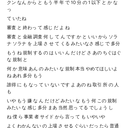
クン なん から と もう 半 年 で 10 分 の 1 以下 と か な
っ
て いたね
審査 と 終わっ て 感じ だ よ ね
審査 と 金融 調査 何 し て ん です か と いい から ソラ
ナ ソラナ を 上場 さ せ て くる みたいなさ 感じ で 多分
もう ね 規制 する の は いい ん だ けど さ あの ちぐはぐ
な 規制 と
何 か 意味 あん の みたい な 規制 本当 やめてほしいよ
ね あれ 多分 もう
誰得 に も なっ て い ない です よ あの ね 取引 所 の 人
も
いや もう 嫌 な ん だ けど みたい な もう 何 この 規制
みたい な 感じ 多分 まあ 当然 思っ てる でしょう し
ね 僕 ら 事業 者 サイド から 言っ て も いやいや
よく わかん ない の 上場 さ せる ぐらい だっ たら 普通