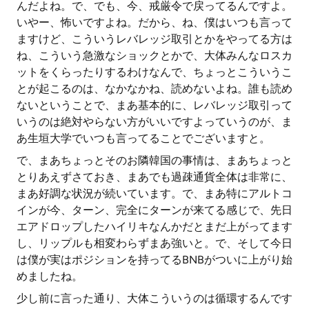
んだよね。で、でも、今、戒厳令で戻ってるんですよ。
いやー、怖いですよね。だから、ね、僕はいつも言って
ますけど、こういうレバレッジ取引とかをやってる方は
ね、こういう急激なショックとかで、大体みんなロスカ
ットをくらったりするわけなんで、ちょっとこういうこ
とが起こるのは、なかなかね、読めないよね。誰も読め
ないということで、まあ基本的に、レバレッジ取引って
いうのは絶対やらない方がいいですよっていうのが、ま
あ生垣大学でいつも言ってることでございますと。
で、まあちょっとそのお隣韓国の事情は、まあちょっと
とりあえずさておき、まあでも過疎通貨全体は非常に、
まあ好調な状況が続いています。で、まあ特にアルトコ
インが今、ターン、完全にターンが来てる感じで、先日
エアドロップしたハイリキなんかだとまだ上がってます
し、リップルも相変わらずまあ強いと。で、そして今日
は僕が実はポジションを持ってるBNBがついに上がり始
めましたね。
少し前に言った通り、大体こういうのは循環するんです