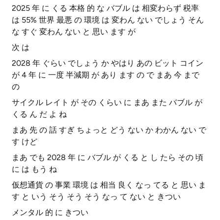
2025 年 に くる 本格 的 な バブル は 相変わらず 税率
は 55% 世界 最悪 の 環境 は 変わん ない でしょう そん
な すぐ 変わん ない と 思い ます が
次 は
2028 年 ぐらい でしょう か やはり あの ビット コイン
が 4 年 に 一度 半減期 が あり ます の で まあ 今 まで
の
サイクル レイト が その くらい に まあ また バブル が
くる ん だ よ ね
まあ 先 の 話 すぎ ちょっと どう ない か わかん ない で
す けど
まあ でも 2028 年 に バブル が くる と し たら その 頃
に は もう ね
仮想通貨 の 事業 環境 は 相当 良く なっ てる と 思い ま
す と いう そう そう そう なっ て ない と きつい
メンタル 的 に きつい