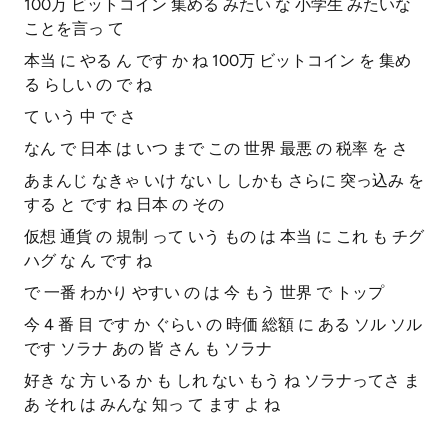
100万 ビットコイン 集める みたい な 小学生 みたいな
ことを言っ て
本当 に やる ん です か ね 100万 ビットコイン を 集め
る らしい の で ね
て いう 中 で さ
なん で 日本 は いつ まで この 世界 最悪 の 税率 を さ
あまんじ なきゃ いけ ない し しかも さらに 突っ込み を
する と です ね 日本 の その
仮想 通貨 の 規制 って いう もの は 本当 に これ も チグ
ハグ な ん です ね
で 一番 わかり やすい の は 今 もう 世界 で トップ
今 4 番 目 です か ぐらい の 時価 総額 に ある ソル ソル
です ソラナ あの 皆 さん も ソラナ
好き な 方 いる か も しれ ない もう ね ソラナってさ ま
あ それ は みんな 知っ て ます よ ね