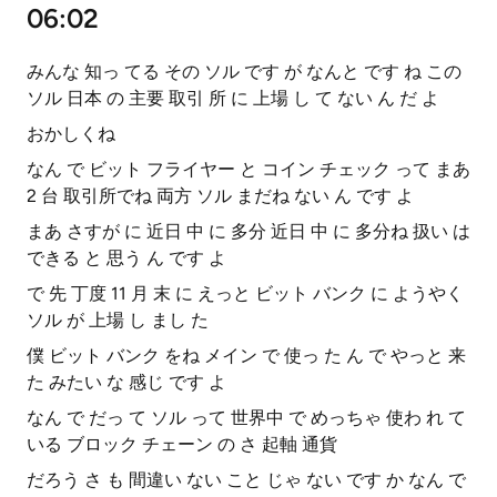
06:02
みんな 知っ てる その ソル です が なんと です ね この
ソル 日本 の 主要 取引 所 に 上場 し て ない ん だ よ
おかしくね
なん で ビット フライヤー と コイン チェック って まあ
2 台 取引所でね 両方 ソル まだね ない ん です よ
まあ さすが に 近日 中 に 多分 近日 中 に 多分ね 扱い は
できる と 思う ん です よ
で 先 丁度 11 月 末 に えっと ビット バンク に ようやく
ソル が 上場 し まし た
僕 ビット バンク をね メイン で 使っ た ん で やっと 来
た みたい な 感じ です よ
なん で だっ て ソル って 世界中 で めっちゃ 使わ れ て
いる ブロック チェーン の さ 起軸 通貨
だろう さ も 間違い ない こと じゃ ない です か なん で