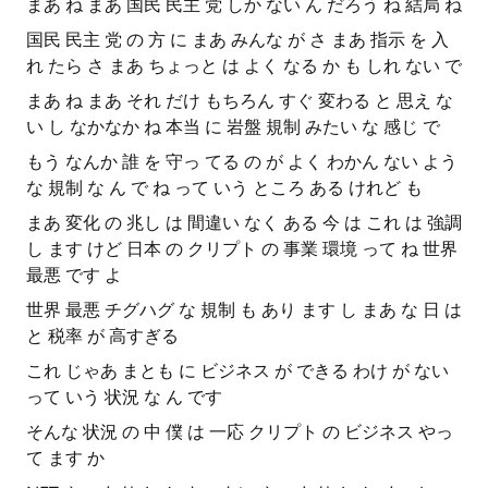
まあ ね まあ 国民 民主 党 しか ない ん だろう ね 結局 ね
国民 民主 党 の 方 に まあ みんな が さ まあ 指示 を 入
れ たら さ まあ ちょっと は よく なる か も しれ ない で
まあ ね まあ それ だけ もちろん すぐ 変わる と 思え な
い し なかなか ね 本当 に 岩盤 規制 みたい な 感じ で
もう なんか 誰 を 守っ てる の が よく わかん ない よう
な 規制 な ん で ね って いう ところ ある けれど も
まあ 変化 の 兆し は 間違い なく ある 今 は これ は 強調
し ます けど 日本 の クリプト の 事業 環境 って ね 世界
最悪 です よ
世界 最悪 チグハグ な 規制 も あり ます し まあ な 日 は
と 税率 が 高すぎる
これ じゃあ まとも に ビジネス が できる わけ が ない
って いう 状況 な ん です
そんな 状況 の 中 僕 は 一応 クリプト の ビジネス やっ
て ます か