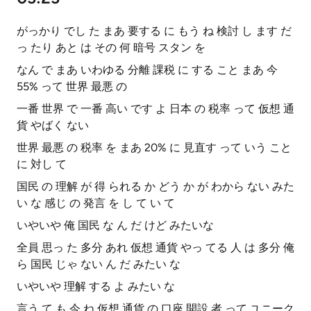
がっかり でし た まあ 要する に もう ね 検討 し ます だ
っ たり あと は その 何 暗号 スタン を
なん で まあ いわゆる 分離 課税 に する こと まあ 今
55% って 世界 最悪 の
一番 世界 で 一番 高い です よ 日本 の 税率 って 仮想 通
貨 やばく ない
世界 最悪 の 税率 を まあ 20% に 見直す って いう こと
に 対し て
国民 の 理解 が 得 られる か どう か が わから ない みた
い な 感じ の 発言 を し て い て
いやいや 俺 国民 な ん だ けど みたいな
全員 思っ た 多分 あれ 仮想 通貨 やっ てる 人 は 多分 俺
ら 国民 じゃ ない ん だ みたい な
いやいや 理解 する よ みたい な
言う て も 今 ね 仮想 通貨 の 口座 開設 者 って ユニーク