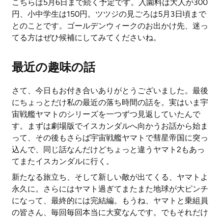
こちらは5月6日まで続く予定です。入園料は大人が300
円、小中学生は150円。ツツジの見ごろは5月3日頃まで
とのことです。ゴールデンウィークのお出かけ先、迷っ
てる方はぜひ候補にしてみてくださいね。
最近の趣味の話
さて、今日もお付き合いありがとうございました。最後
にちょっとだけ私の最近の落ち時間の話を。実はいま宇
宙戦艦ヤマトのシリーズを一つずつ見返していたんで
す。まずは劇場版でイスカンダルへ向かうお話から始ま
って、その後もさらば宇宙戦艦ヤマトで彗星帝国に突っ
込んで、同じ話なんだけどちょっと違うヤマト2もあっ
てまたイスカンダルに行く。
新たなる旅立ち、そして新しい敵が出てくる、ヤマトよ
永久に。さらにはヤマト過ぎてまたまた地球が大ピンチ
になって、最終的には完結編。もうね、ヤマトと乗組員
の皆さん、毎回毎回本当に大変なんです。でもそれだけ