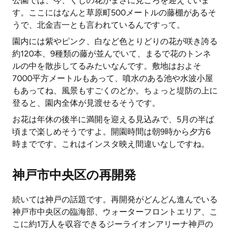
公園では、今、くじの花がまさに見ごろを迎えていま
す。ここにはなんと草原町500メートルの藤棚があるそ
うで、北金吉一とも言われているんですって。
園内には紫やピンク、白など色とりどりの花が咲き誇る
約120本、9種類の藤が並んでいて、まるで花のトンネ
ルの中を散歩してるみたいなんです。敷地はおよそ
7000平方メートルもあって、噴水のある池や水波小屋
もあってね、風景もすごくのどか。ちょっと堤防の上に
登ると、園内全体が見渡せるそうです。
お花は年休の後半に満開を迎える見込みで、5月の半ば
頃まで楽しめそうですよ。開園時間は朝9時から夕方6
時までです。これはインスタ映え間違いなしですね。
神戸市中央区の再開発
続いては神戸の話題です。再開発がどんどん進んでいる
神戸市中央区の臨海部、ウォーターフロントエリア、こ
こに約1万人を収容できるジーライオンアリーナ神戸の