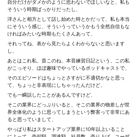
自分だけがダメかのように思わないでほしいなと、私も
そういう時期ばっかりだったし、
洋さんと相方として話し始めた時とかだって、私も本当
にそういう感じ、そういうっていうかもう全然自信もな
ければみたいな時期もたくさんあって、
それってね、表から見たらよくわからないと思います
し、
あとはこれ私、昔このね、本音練習日記という、この私
がこっそり、ほぼ趣味でやっているポッドキャストで、
そのエピソードはちょっとさすがに不適切かなと思っ
て、ちょっと非表現にしちゃったんだけど、
でも一瞬話したことがあるんですけど、
そこの業界にどっぷりいると、そこの業界の物差しが世
界全体化のように思ってしまうという弊害って非常にあ
ると思っていまして、
やっぱり私はスタートアップ業界に10年以上いること
によって、売却額、調達額、社員数、売り上げ、ユーザ