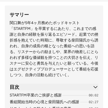
サマリー
関口舞が5年4ヶ月務めたポッドキャスト
「STARTFM」を卒業するにあたり、これまでの感
謝と自身の経験を振り返るエピソード。起業での挫
折感を抱えていた時期に、尊敬する柴田陽氏から誘
われ、自身の成長の糧となった番組への思いを語
る。リスナーからの励ましや、業界の物差しにとら
われず多様な価値観を持つことの大切さを伝え、リ
スナーに安心と勇気を与えたいと願っている。今後
はエグゼクティブプロデューサーとして番組を応援
しつつ、自身の活動も続けていく。
目次
STARTFM卒業のご挨拶と感謝
00:02
番組開始当時の心境と柴田陽氏への感謝
02:27