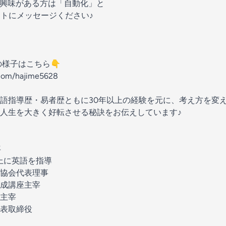
興味がある方は「自動化」と
ントにメッセージください♪
の様子はこちら👇
.com/hajime5628
語指導歴・易者歴ともに30年以上の経験を元に、考え方を変
人生を大きく好転させる秘訣をお伝えしています♪
年
以上に英語を指導
協会代表理事
成講座主宰
主宰
表取締役