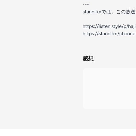
---
stand.fmでは、こ
https://listen.style/p/h
https://stand.fm/chan
感想