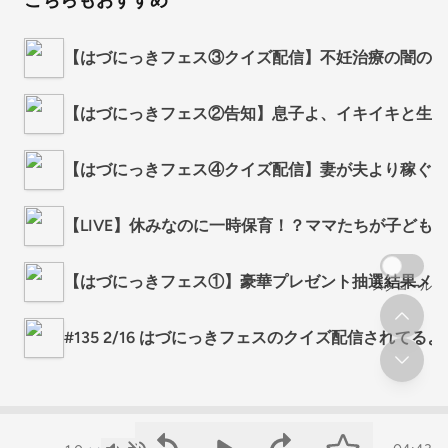
こちらもおすすめ
【はづにっきフェス③クイズ配信】不妊治療の闇の話
【はづにっきフェス②告知】息子よ、イキイキと生き
【はづにっきフェス④クイズ配信】妻が夫より稼ぐと
【LIVE】休みなのに一時保育！？ママたちが子ども
【はづにっきフェス①】豪華プレゼント抽選結果メー
スクロール
#135 2/16 はづにっきフェスのクイズ配信されてる