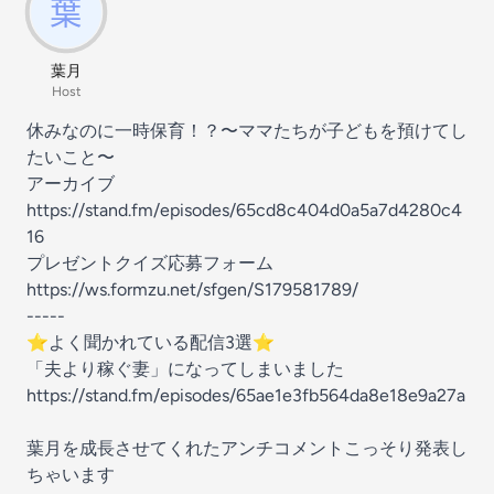
葉月
Host
休みなのに一時保育！？〜ママたちが子どもを預けてし
たいこと〜
アーカイブ
https://stand.fm/episodes/65cd8c404d0a5a7d4280c4
16
プレゼントクイズ応募フォーム
https://ws.formzu.net/sfgen/S179581789/
-----
⭐︎よく聞かれている配信3選⭐︎
「夫より稼ぐ妻」になってしまいました
https://stand.fm/episodes/65ae1e3fb564da8e18e9a27a
葉月を成長させてくれたアンチコメントこっそり発表し
ちゃいます