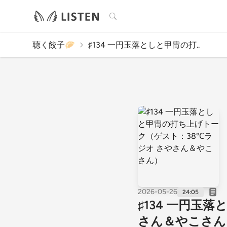
検索
聴く餃子🥟
♯134 一円玉落としと甲冑の打..
2026-05-26
24:05
♯134 一円玉
さん＆やこさん