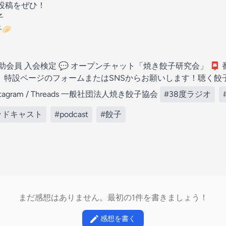
投稿をぜひ！
子
🥟
助会員 入会検定
💬
オープンチャット「焼き餃子研究会」
📮
は、特設ページのフォームまたはSNSからお願いします！
聴く餃
stagram
/
Threads
一般社団法人焼き餃子協会
#38度ラジオ
ッドキャスト
#podcast
#餃子
まだ感想はありません。最初の1件を書きましょう！
感想を書く