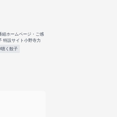
 番組ホームページ・ご感
子 特設サイト
小野寺力
#聴く餃子