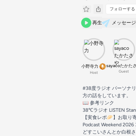
フォローする
再生
メッセージ
sayacoたかた
小野寺力
Guest
Host
#38度ラジオ
パーソナリ
方の話をしています。
📖 参考リンク
38℃ラジオ
LISTEN
Stan
【実食レポ🥟】お取り寄せ
Podcast Weekend 20
どすこいさんとか白根さ