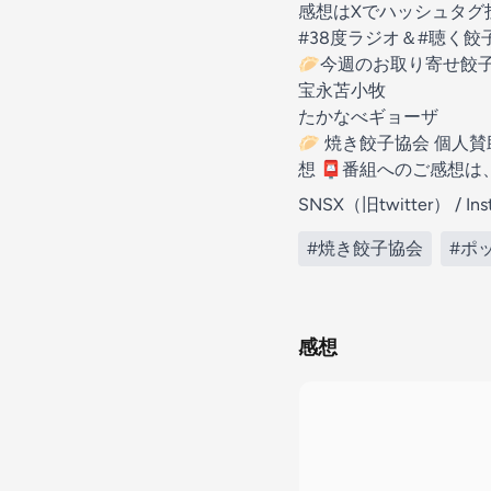
感想はXでハッシュタグ
#38度ラジオ＆#聴く餃
🥟今週のお取り寄せ餃子
宝永苫小牧
たかなべギョーザ
🥟
焼き餃子協会 個人賛
想 📮番組へのご感想
SNS
X（旧twitter）
/
In
#焼き餃子協会
#ポ
感想