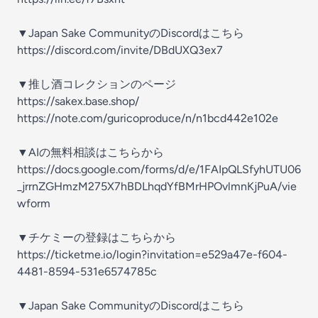
▼Japan Sake CommunityのDiscordはこちら
https://discord.com/invite/DBdUXQ3ex7
▼推し酒コレクションのページ
https://sakex.base.shop/
https://note.com/guricoproduce/n/n1bcd442e102e
▼AIの無料相談はこちらから
https://docs.google.com/forms/d/e/1FAIpQLSfyhUTU06
_jrrnZGHmzM275X7hBDLhqdYfBMrHPOvlmnKjPuA/vie
wform
▼チケミーの登録はこちらから
https://ticketme.io/login?invitation=e529a47e-f604-
4481-8594-531e6574785c
▼Japan Sake CommunityのDiscordはこちら