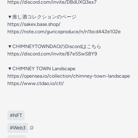
https://discord.com/invite/DBdUXQ3ex7
▼推し酒コレクションのページ
https://sakex.base.shop/
https://note.com/guricoproduce/n/n1bcd442e102e
▼CHIMNEYTOWNDAOのDiscordはこちら
https://discord.com/invite/87e5SwSBY9
▼CHIMNEY TOWN Landscape
https://opensea.io/collection/chimney-town-landscape
https://www.ctdao.io/ctl/
#NFT
#Web3
.0