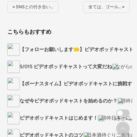
« SNSとの付き合い…
全ては、ゴール… »
こちらもおすすめ
【フォローお願いします🤲】ビデオポッドキャスト始
5/015 ビデオポッドキャストって大変だね
ながらcas
【ボーナスタイム】ビデオポッドキャストに挑戦すべ
なぜ今ビデオポッドキャストを始めるのか？
詩吟日
ビデオポッドキャストはじめます！
詩吟日本一によ
スクロール
ビデオポッドキャストのコツ
日本酒侍ぐりこ先生の