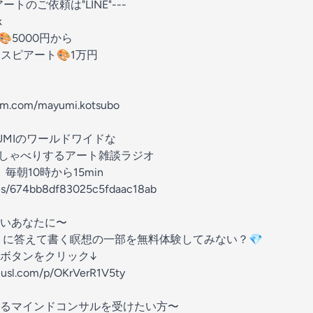
トのご依頼は"LINE"---
k
5000円から
スピアート🎨1万円
ram.com/mayumi.kotsubo
AYUMIのワールドワイドな
おしゃべりするアート雑談ラジオ
毎朝10時から15min
des/674bb8df83025c5fdaac18ab
いあなたに〜
トに答えて書く瞑想の一部を無料体験してみない？💎
ボタンをクリック↓
eplusl.com/p/OKrVerR1V5ty
るマインドコンサルを受けたい方〜