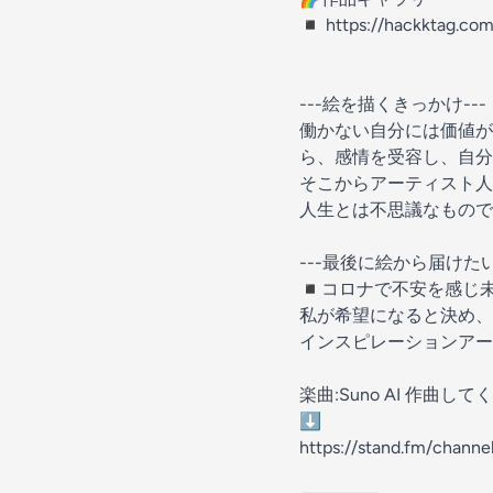
◾︎ https://hackktag.com
---絵を描くきっかけ---
働かない自分には価値が
ら、感情を受容し、自分
そこからアーティスト人
人生とは不思議なもので
---最後に絵から届けたい
◾︎コロナで不安を感じ
私が希望になると決め、
インスピレーションアー
楽曲:Suno AI 作曲
⬇️
https://stand.fm/chan