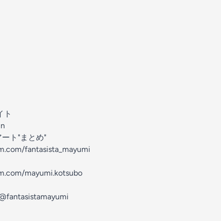
イト
in
ート"まとめ"
m.com/fantasista_mayumi
am.com/mayumi.kotsubo
/@fantasistamayumi