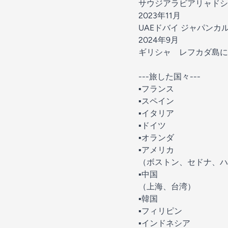
サウジアラビアリャドシ
2023年11月
UAEドバイ ジャパンカ
2024年9月
ギリシャ レフカダ島に
---旅した国々---
▪︎フランス
▪︎スペイン
▪︎イタリア
▪︎ドイツ
▪︎オランダ
▪︎アメリカ
（ボストン、セドナ、ハ
▪︎中国
（上海、台湾）
▪︎韓国
▪︎フィリピン
▪︎インドネシア