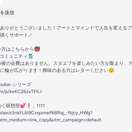
を送信
ありがとうございました！アートとマインドで人生を変えるプ
描くサポート／
い方はこちらから👹
コミュニティ🎽
その後の会費はありません。スタエフを楽しみたい方が集まり、テ
に輪が広がります！興味のある方はレターください😊
ukai-シリーズ
com/p/keKC26zxTFKJ
瞑想部💕❗️」1111
/ANVasck3nkFL6i9CxspvneP68Raj_-Njcy_HWg?
&utm_medium=link_copy&utm_campaign=default