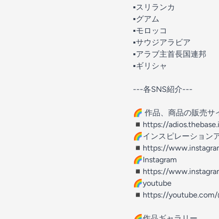
▪︎スリランカ
▪︎グアム
▪︎モロッコ
▪︎サウジアラビア
▪︎アラブ主首長国連邦
▪︎ギリシャ
---各SNS紹介---
🌈 作品、商品の販売サ
◾︎https://adios.thebase.
🌈インスピレーションア
◾︎https://www.instagra
🌈Instagram
◾︎https://www.instagr
🌈youtube
◾︎https://youtube.com
🌈作品ギャラリー