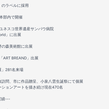
念」のラベルに採用
コ本部内で開催
ナ｜ユネスコ世界遺産サンパウ病院
rld」に出展
上野の森美術館に出展
ART BREAND」出展
展」281名来場
表敬訪問、市に作品贈呈、小泉八雲生誕祭にて個展
ーションアートを描き続け現在470名
績---
月