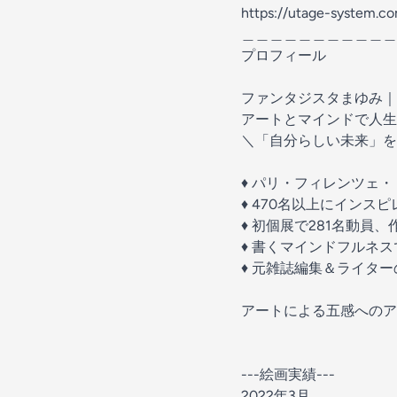
https://utage-system.
＿＿＿＿＿＿＿＿＿＿＿
プロフィール
ファンタジスタまゆみ｜
アートとマインドで人生
＼「自分らしい未来」を
♦️ パリ・フィレンツ
♦️ 470名以上にイン
♦️ 初個展で281名動員
♦️ 書くマインドフルネ
♦️ 元雑誌編集＆ライタ
アートによる五感へのア
---絵画実績---
2022年3月