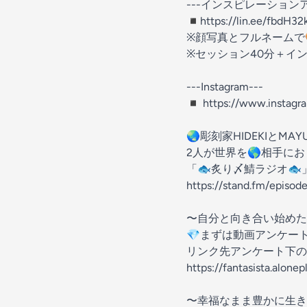
---インスピレーションアー
◾︎https://lin.ee/fbdH32
※顔写真とフルネームで
※セッション40分＋イン
---Instagram---
◾︎ https://www.instag
🌏彫刻家HIDEKIとM
2人が世界を🌎相手に
「🐟炙り〆鯖ラジオ🐟」
https://stand.fm/episo
〜自分と向き合い始めた
💎まずは動画アンケー
リンク先アンケート下の
https://fantasista.alon
〜幸福なまま豊かに生き