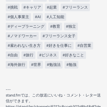
#挑戦
#キャリア
#起業
#フリーランス
#個人事業主
#AI
#人工知能
#ディープラーニング
#教育
#独立
#ノマドワーカー
#フリーランス女子
#雇われない生き方
#好きを仕事に
#自営業
#自由
#旅行
#ビジネス
#好きなこと
#海外旅行
#世界
#勉強法
#勉強
---
stand.fmでは、この放送にいいね・コメント・レター送
信ができます。
https://stand.fm/channels/6212c8cceb302d8b48df2de