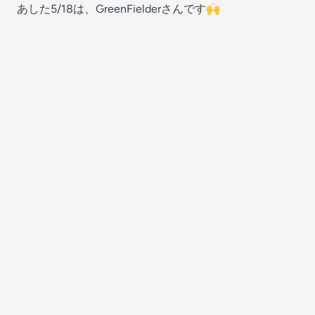
あした5/18は、GreenFielderさんです🙌