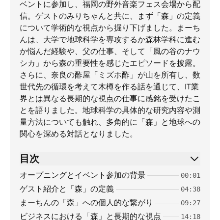
ベントに参加し、福岡の野外音楽フェス会場から配
信。ゲストのみりちゃんと共に、まず「森」の定義
について学術的な視点から掘り下げました。まーち
んは、大学で地球科学を専攻するか森林学科に進む
か悩んだ経験や、父の仕事、そして「風の谷のナウ
シカ」から森の重要性を感じたエピソードを披露。
さらに、奈良の酢屋「ミズホ酢」が山を所有し、数
世代先の循環を考えて木樽を作る話を通じて、IT業
界とは異なる長期的な視点の仕事に感銘を受けたこ
とを語りました。地球科学の具体的な研究内容や測
量方法についても触れ、多角的に「森」と地球への
関心を深める対話となりました。
目次
オープニングとイベント参加の背景
00:01
ゲスト紹介と「森」の定義
04:38
まーちんの「森」への個人的な繋がり
09:27
ビジネスにおける「森」と長期的な視点
14:18