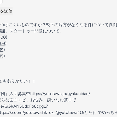
を送信
つけにくいものですか？靴下の片方がなくなる件について真剣
ectへの感謝、スタートゥー問題について。
:00
)
:09
)
59
)
15
)
てもありがたい！！
に団』入団募集中
⁠https://yutotawa.jp/gyakunidan/⁠
だらな面白エピ、お悩み、嫌いなお茶まで
s.gle/QGRAN5UddFo8cggL7⁠
https://x.com/yutotawa⁠
TikTok: @yutotawa#ゆとたわ でめ