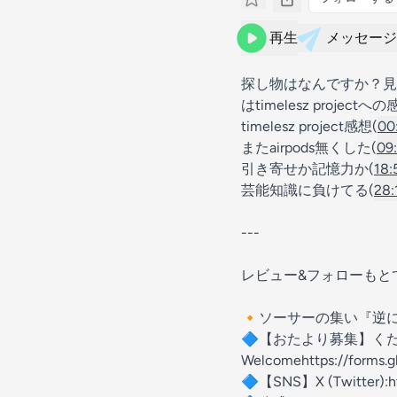
再生
メッセージ
探し物はなんですか？見
はtimelesz proj
timelesz project感想(
00
またairpods無くした(
09
引き寄せか記憶力か(
18:
芸能知識に負けてる(
28:
---
レビュー&フォローもと
🔸ソーサーの集い『逆
🔷【おたより募集】く
Welcome
⁠https://form
🔷【SNS】X (Twitter):
⁠