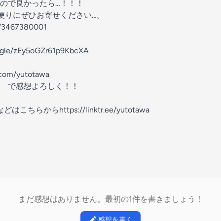
ので良かったら…！！！
便りにぜひお寄せください…。
il/3467380001
gle/zEy5oGZr61p9KbcXA
r.com/yutotawa
 で感想よろしく！！
こちらからhttps://linktr.ee/yutotawa
まだ感想はありません。最初の1件を書きましょう！
感想を書く