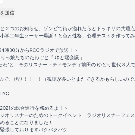
を送信
と２つのお知らせ、ゾンビで街が溢れたらとドッキリの共通点
小学二年生ソーサー爆誕！と色と性格、心理テストを作ってみ
24時30分からRCCラジオで放送！＞
とりっ娘たちのたわごと『 ゆと端会議 』
ゆとたわ"と、そのリスナー・ティモンディ前田の ゆとり世代３
れたので、ぜひ！！！！（視聴が多いとまたできるかもらしいの
ZIlYQ
2021の総合進行を務めるよ！＞
ジオリスナーのためのトークイベント「ラジオリスナーフェス
めることになりました！
緊張しておりますバクバクバク。