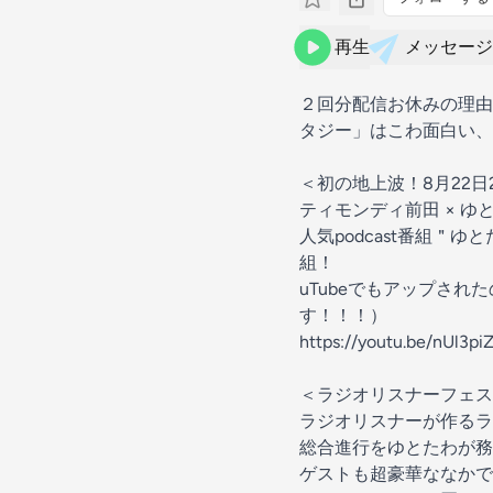
再生
メッセージ
２回分配信お休みの理由
タジー」はこわ面白い、
＜初の地上波！8月22日
ティモンディ前田 × ゆ
人気podcast番組＂
組！
uTubeでもアップさ
す！！！）
https://youtu.be/nUl3pi
＜ラジオリスナーフェス
ラジオリスナーが作るラ
総合進行をゆとたわが務
ゲストも超豪華ななかで