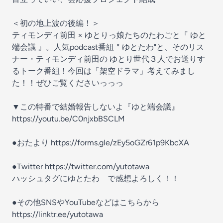
＜初の地上波の後編！＞
ティモンディ前田 × ゆとりっ娘たちのたわごと『 ゆと
端会議 』。人気podcast番組＂ゆとたわ"と、そのリス
ナー・ティモンディ前田の ゆとり世代３人でお送りす
るトーク番組！今回は「架空ドラマ」考えてみまし
た！！ぜひご覧くださいっっっ
▼この特番で結婚報告しないよ『ゆと端会議』
https://youtu.be/C0njxbBSCLM
●おたより https://forms.gle/zEy5oGZr61p9KbcXA
●Twitter https://twitter.com/yutotawa
ハッシュタグにゆとたわ で感想よろしく！！
●その他SNSやYouTubeなどはこちらから
https://linktr.ee/yutotawa