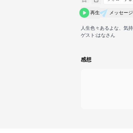
再生
メッセージ
人生色々あるよな、気持
ゲスト:はなさん
感想