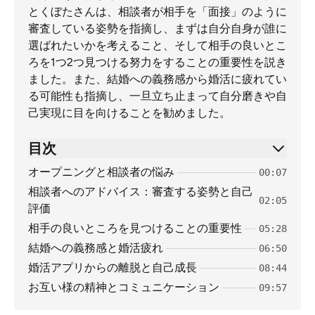
とくぼたさんは、相談者が相手を「面接」のように
審査している姿勢を指摘し、まずは自分自身が誰に
選ばれたいかを考えること、そして相手の良いとこ
ろを1つ2つ見つける努力をすることの重要性を説き
ました。また、結婚への義務感から婚活に疲れてい
る可能性も指摘し、一旦立ち止まって自分磨きや自
己実現に目を向けることを勧めました。
目次
オープニングと相談者の悩み
00:07
相談者へのアドバイス：審査する姿勢と自己
02:05
評価
相手の良いところを見つけることの重要性
05:28
結婚への義務感と婚活疲れ
06:50
婚活アプリからの離脱と自己成長
08:44
お互い様の精神とコミュニケーション
09:57