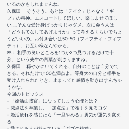
いるのかもしれませんね。
久保田： そうそう。あとは「テイク」じゃなく「ギ
ブ」の精神。エスコートしてほしい、楽しませてほし
い……そんな受け身ばっかりじゃダメ。次に会う人は
「どうもてなしてあげようか」って考えるくらいでちょ
うどいいの。お付き合いは50-50（フィフティ・フィフ
ティ）、お互い様なんやから。
林： 相手の良いところを1つか2つ見つけるだけで十
分、という先生の言葉が刺さりますね。
久保田： 穏やかにいてくれる、自分のことは自分でで
きる。それだけで100点満点よ。等身大の自分と相手を
受け入れられたとき、止まってた感情も動き出すんちゃ
うかな。
今回のトピックス
• 「婚活面接官」になってしまう心理とは？
• 減点法を卒業し、「加点法」で相手を見るコツ
• 婚活疲れを感じたら「一旦やめる」勇気が運気を変え
る
• 愛される人が持っている「ギブの精神」