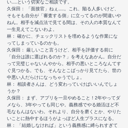
い……という切実なご相談です。
久保田： 「面接官」ねぇ……。これ、陥る人多いけど、
そもそも自分が「審査する側」に立ってるのが間違いや
ねん。相手を減点法で見てる間は、その人の本質なんて
一生見えてこないわよ。
林： 確かに、チェックリストを埋めるような作業にな
ってしまっているのかも。
久保田： 厳しいこと言うけど、相手を評価する前に
「自分は誰に選ばれるのか？」を考えなあかん。自分だ
って完璧じゃないんやから。相手の悪いところなんてす
ぐ見つかる。でも、そんなとこばっかり見てたら、世の
中悪い人だらけになっちゃうでしょ。
林： 相談者さんは、どう変わっていけばいいんでしょ
うか？
久保田： まず、アプリを一旦やめること！2年やってダ
メなら、3年やっても同じや。義務感でやる婚活ほど不
毛なもんはないわ。それより、自分を磨くとか、やりた
いことに熱中するほうがよっぽど人生プラスになる。
林： 「結婚しなければ」という義務感に縛られすぎて