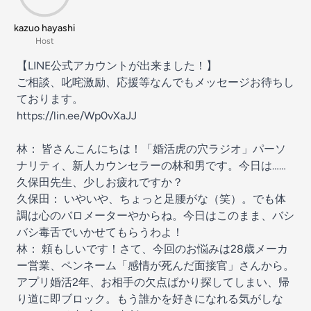
kazuo hayashi
Host
【LINE公式アカウントが出来ました！】
ご相談、叱咤激励、応援等なんでもメッセージお待ちし
ております。
https://lin.ee/Wp0vXaJJ
林： 皆さんこんにちは！「婚活虎の穴ラジオ」パーソ
ナリティ、新人カウンセラーの林和男です。今日は……
久保田先生、少しお疲れですか？
久保田： いやいや、ちょっと足腰がな（笑）。でも体
調は心のバロメーターやからね。今日はこのまま、バシ
バシ毒舌でいかせてもらうわよ！
林： 頼もしいです！さて、今回のお悩みは28歳メーカ
ー営業、ペンネーム「感情が死んだ面接官」さんから。
アプリ婚活2年、お相手の欠点ばかり探してしまい、帰
り道に即ブロック。もう誰かを好きになれる気がしな