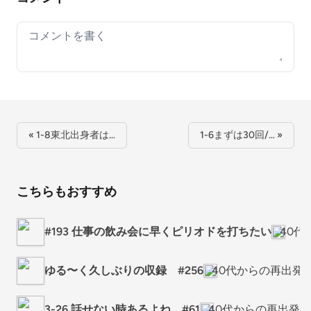
Your comment
« 1-8東北出身者は…
1-6まずは30回/… »
こちらもおすすめ
#193 仕事の飲み会に早くピリオドを打ちたい
40代
ゆる〜く久しぶりの収録 #256
40代からの再出発
3-26 話せない時あるよね #61
40代からの再出発