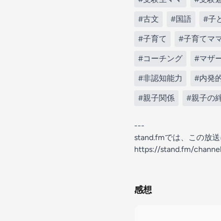
#古文
#国語
#子
#子育て
#子育てマ
#コーチング
#マザ
#非認知能力
#内発
#親子関係
#親子の
---
stand.fmでは、こ
https://stand.fm/chann
感想