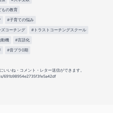
どもの教育
マ
#子育ての悩み
ーズコーチング
#トラストコーチングスクール
的動機
#言語化
絆
#音プラ0期
の放送にいいね・コメント・レター送信ができます。
els/691b98954e2735f3fe5a42df