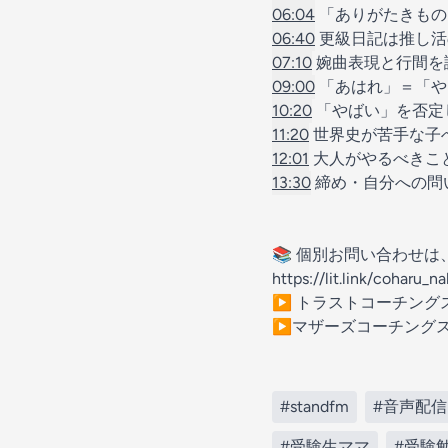
06:04
「ありがたきもの
06:40
更級日記は推し活
07:10
婉曲表現と行間を
09:00
「あはれ」＝「や
10:20
「やばい」を否定
11:20
世界史が苦手な子
12:01
大人がやるべきこ
13:30
締め・自分への問
📚 個別お問い合わせ
https://lit.link/coharu_na
▶︎ トラストコーチング
▶︎マザーズコーチング
#standfm
#音声配信
#受験生ママ
#受験