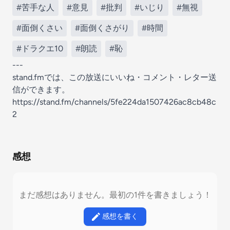
#苦手な人
#意見
#批判
#いじり
#無視
#面倒くさい
#面倒くさがり
#時間
#ドラクエ10
#朗読
#恥
---
stand.fmでは、この放送にいいね・コメント・レター送
信ができます。
https://stand.fm/channels/5fe224da1507426ac8cb48c
2
感想
まだ感想はありません。最初の1件を書きましょう！
感想を書く