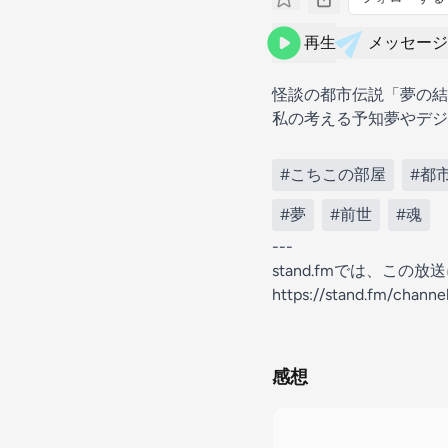
再生
メッセージ
怪談の都市伝説「夢の結
私の考える予知夢やデ
#こちこの部屋
#都
#夢
#前世
#魂
---
stand.fmでは、こ
https://stand.fm/chan
感想