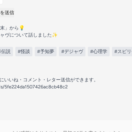
を送信
末」から💡
ジャヴについて話しました✨
市伝説
#怪談
#予知夢
#デジャヴ
#心理学
#スピ
の放送にいいね・コメント・レター送信ができます。
nels/5fe224da1507426ac8cb48c2