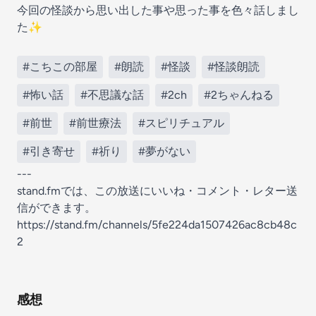
今回の怪談から思い出した事や思った事を色々話しまし
た✨
#こちこの部屋
#朗読
#怪談
#怪談朗読
#怖い話
#不思議な話
#2ch
#2ちゃんねる
#前世
#前世療法
#スピリチュアル
#引き寄せ
#祈り
#夢がない
---
stand.fmでは、この放送にいいね・コメント・レター送
信ができます。
https://stand.fm/channels/5fe224da1507426ac8cb48c
2
感想