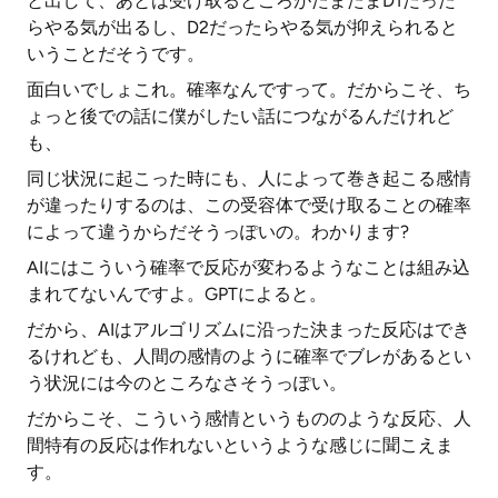
と出して、あとは受け取るところがたまたまD1だった
らやる気が出るし、D2だったらやる気が抑えられると
いうことだそうです。
面白いでしょこれ。確率なんですって。だからこそ、ち
ょっと後での話に僕がしたい話につながるんだけれど
も、
同じ状況に起こった時にも、人によって巻き起こる感情
が違ったりするのは、この受容体で受け取ることの確率
によって違うからだそうっぽいの。わかります?
AIにはこういう確率で反応が変わるようなことは組み込
まれてないんですよ。GPTによると。
だから、AIはアルゴリズムに沿った決まった反応はでき
るけれども、人間の感情のように確率でブレがあるとい
う状況には今のところなさそうっぽい。
だからこそ、こういう感情というもののような反応、人
間特有の反応は作れないというような感じに聞こえま
す。