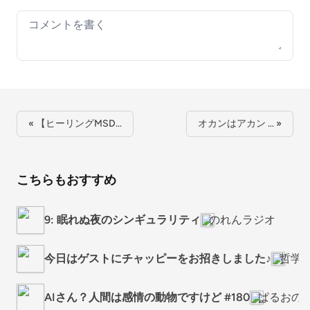
Your comment
« 【ヒーリングMSD…
オカンはアカン … »
こちらもおすすめ
9: 眠れぬ夜のシンギュラリティ
のれんラジオ
今日はゲストにチャッピーをお招きしました♪
哲学
AIさん？人間は感情の動物ですけど #180
ぱるおの