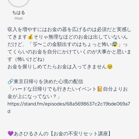
ちはる
Host
収入を増やすにはお金の器を広げるのは必須だと実感し
てきます💰️そりゃ無理なほどのお金は出していないん
だけど、「ゔ〜この金額出すのはちょっと怖い😰」っ
てくらいのお金を自分にかけていくのが大事かと思いま
す（怖いけどね）
お金を握りしめてたらお金は入ってきません🥹
🔗東京日帰りを決めた心境の配信
「ハードな日帰りでも行きたいイベント📔自分よりお
金が上になってない？」
https://stand.fm/episodes/68a5698637c2c19bde069a7
d
💜あさひるさんの【お金の不安リセット講座】