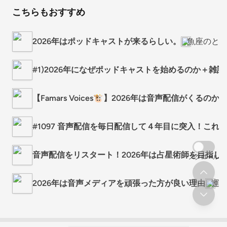
こちらもおすすめ
2026年はポッドキャストが来るらしい。
魚座のと
#1)2026年になぜポッドキャストを始めるのか＋雑談
【Famars Voices🐮】2026年は音声配信がくるのか
#1097 音声配信を毎日配信して４年目に突入！これ
音声配信をリスタート！2026年は占星術師を目指し
スクロール
2026年は音声メディアを頑張った方が良い理由
運