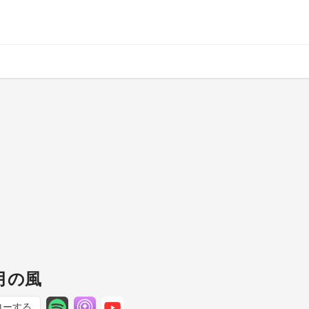
五月の風
ローする