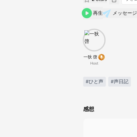
再生
メッセージ
一狄 啓
Host
#ひと声
#声日記
感想