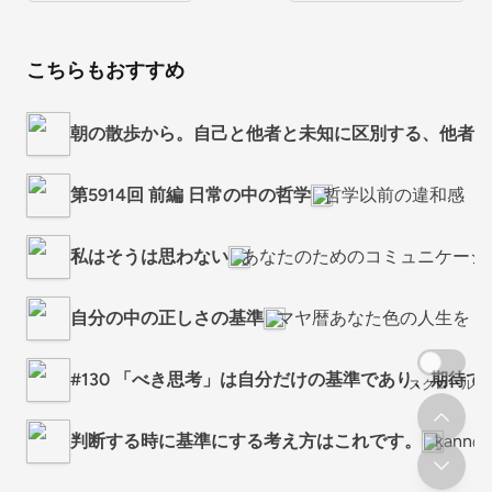
こちらもおすすめ
朝の散歩から。自己と他者と未知に区別する、他者に立つアッ
第5914回 前編 日常の中の哲学
哲学以前の違和感
私はそうは思わない
あなたのためのコミュニケーシ
自分の中の正しさの基準
マヤ暦あなた色の人生を
#130 「べき思考」は自分だけの基準であり、期待で
スクロール
判断する時に基準にする考え方はこれです。
kann