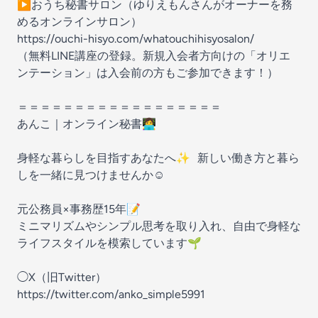
▶︎おうち秘書サロン（ゆりえもんさんがオーナーを務
めるオンラインサロン）
https://ouchi-hisyo.com/whatouchihisyosalon/
（無料LINE講座の登録。新規入会者方向けの「オリエ
ンテーション」は入会前の方もご参加できます！）
＝＝＝＝＝＝＝＝＝＝＝＝＝＝＝＝＝＝
あんこ｜オンライン秘書👩‍💻
身軽な暮らしを目指すあなたへ✨ 新しい働き方と暮ら
しを一緒に見つけませんか☺️
元公務員×事務歴15年📝
ミニマリズムやシンプル思考を取り入れ、自由で身軽な
ライフスタイルを模索しています🌱
◯X（旧Twitter）
https://twitter.com/anko_simple5991