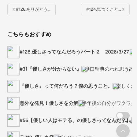
« #126.ありがとう…
#124.気づくこと… »
こちらもおすすめ
#128.優しさってなんだろうパート２ 2026/3/27
朝
#31『優しさが分からない』
樋口聖典のわれ思う故
『優しさ』って何だろう？僕の思うこと。
楽しくお
意外な発見！優しさを分解
半年後の自分がワクワクす
#56【優しい人はモテる、の優しさってなんだ？】
スクロール