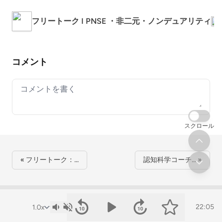
フリートーク I PNSE ・非二元・ノンデュアリティ
Z
コメント
Your comment
スクロール
« フリートーク：…
認知科学コーチ… »
22:05