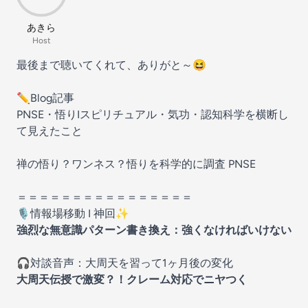
あきら
Host
最後まで聴いてくれて、ありがと～😆
✏️Blog記事
PNSE・悟りIスピリチュアル・気功・認知科学を横断し
て見えたこと
禅の悟り？ワンネス？悟りを科学的に調査 PNSE
＝＝＝＝＝＝＝＝＝＝＝＝＝＝＝＝
🎙️情報場移動 I 神回✨️
強烈な無意識パターン書き換え：強くなければいけない
🎧️対談音声：大周天を習って1ヶ月後の変化
大周天伝授で激変？！クレーム対応でニヤつく