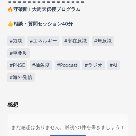
＝＝＝＝＝＝＝＝＝＝＝＝＝＝＝＝
🔥
守破離 I 大周天伝授プログラム
👍️
相談・質問セッション40分
#気功
#エネルギー
#潜在意識
#無意識
#重要度
#PNSE
#抽象度
#Podcast
#ラジオ
#AI
#海外発信
感想
まだ感想はありません。最初の1件を書きましょう！