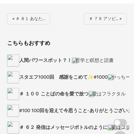
« ＃ ８１ あなた…
＃ ７９ アソビ… »
こちらもおすすめ
人間パワースポット？！
哲学と瞑想と読書
スタエフ1000回 感謝をこめて✨#1000
やっちー
＃ １００ ことばの命を愛で放つ
愛はフラクタル
#100 100回を迎えて今思うこと-ありがとうございま
＃ ６２ 発信はメッセージボトルのように
愛はフラ
スクロール