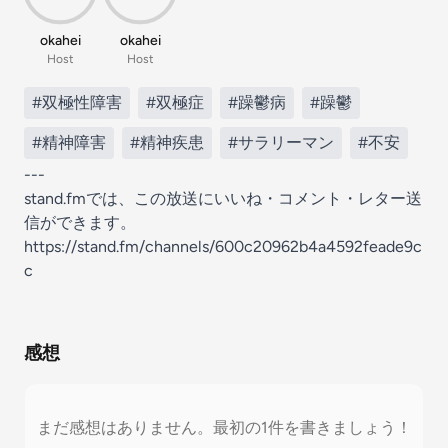
okahei
okahei
Host
Host
#双極性障害
#双極症
#躁鬱病
#躁鬱
#精神障害
#精神疾患
#サラリーマン
#不安
---
stand.fmでは、この放送にいいね・コメント・レター送
信ができます。
https://stand.fm/channels/600c20962b4a4592feade9c
c
感想
まだ感想はありません。最初の1件を書きましょう！