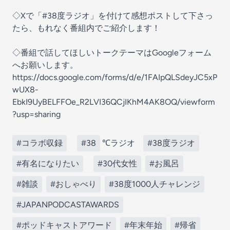
◇Xで「#38度ラジオ」を付けて感想ポストして下さっ
たら、もれなく番組内でご紹介します！
◇番組で話してほしいトークテーマはGoogleフォーム
へお願いします。
https://docs.google.com/forms/d/e/1FAIpQLSdeyJC5xP
wUX8-
EbkI9UyBELFFOe_R2LVI36QCjIKhM4AK8OQ/viewform
?usp=sharing
#コラボ収録
#38
℃ラジオ
#38度ラジオ
#有名になりたい
#30代女性
#お風呂
#雑談
#おしゃべり
#38度1000人チャレンジ
#JAPANPODCASTAWARDS
#ポッドキャストアワード
#年末年始
#帰省