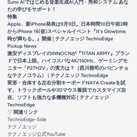
Suno AIではじめる音楽生成AI入門 - 秀和システム あな
たの学びをサポート！
特集
Apple、新iPhone発表は9月9日。日本時間10日午前2時
からiPhone 16(仮)スペシャルイベント『It's Glowtime.
時が満ちる。』開催 | テクノエッジ TechnoEdge
Pickup News
激安ディスプレイのINNOCNが『TITAN ARMY』ブラン
ドで日本上陸。ハイコスパな4K/160Hz、ゲーミングモ
ニター「P27H2V」の実力は？（西川善司のバビンチョ
なテクノコラム） | テクノエッジ TechnoEdge
変形・合体する左右分割キーボードNAYA Createを試
す。トラックボールや3Dマウス着脱でカスタマイズ自
在、ソフトも強力な多機種対応 | テクノエッジ
TechnoEdge
▽
関連リンク
TechnoEdge-Side
テクノエッジ
テクノエッジ公式YouTube