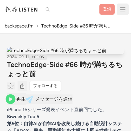
検索
登録
backspace.fm
TechnoEdge-Side #66 時が満ち..
2024-09-11
1:03:05
TechnoEdge-Side #66 時が満ちるち
ょっと前
フォローする
再生
メッセージを送信
iPhone 16シリーズ発表イベント直前回でした。
Biweekly Top 5
第5位：
自律AIが自律AIを改良し続ける自動設計システ
ム「ADAS」発表。手動設計を大幅に上回る性能 | テク