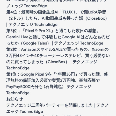
ノエッジ TechnoEdge
第4位：
最高峰の画像生成AI「FLUX.1」で顔LoRA学習
（2ドル）したら、AI動画生成も捗った話（CloseBox）
| テクノエッジ TechnoEdge
第3位：
「Pixel 9 Pro XL」と過ごした数日の感想。
Gemini Liveと話して体験したGoogle AIはどんなものだ
ったか（Google Tales） | テクノエッジ TechnoEdge
第2位：
AmazonスマイルSALEで買ったもの。Xiaomiの
3万円43インチ4Kチューナーレステレビ、買う必要ない
のに買ってしまった（CloseBox） | テクノエッジ
TechnoEdge
第1位：
Google Pixel 9を「1年間36円」で買った話。修
理無料の保証加入必須で実質3万円強、事前応募で
PayPay5000円分も (石野純也) | テクノエッジ
TechnoEdge
お知らせ
テクノエッジ二周年パーティーを開催しました | テクノ
エッジ TechnoEdge