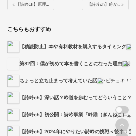
« 【詩吟ch】原理…
【詩吟ch】吟か… »
こちらもおすすめ
【積読防止】本や有料教材を購入するタイミング
な
第82回：僕が初めて本を書くことになった理由
詩吟
ちょっと立ち止まって考えていた話
ハピチョキ！3
【詩吟ch】深い話？吟道を歩むってどういうこと？
【詩吟ch】初公開：詩吟事業「吟猫（ぎんねこ）」
スクロール
【詩吟ch】2024年にやりたい詩吟の挑戦＜後半：宝