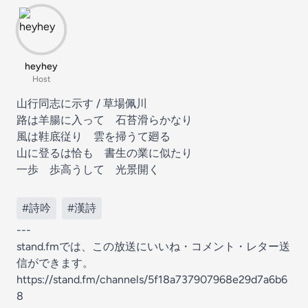
heyhey
Host
山行同志に示す / 草場佩川
路は羊腸に入って 石苔滑らかなり
風は鞋底従り 雲を掃うて廻る
山に登るは恰も 書生の業に似たり
一歩 歩高うして 光景開く
#詩吟
#漢詩
---
stand.fmでは、この放送にいいね・コメント・レター送
信ができます。
https://stand.fm/channels/5f18a737907968e29d7a6b6
8