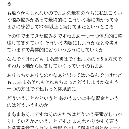
る
も違うかもしれないのでまあの最初のうちに私はこうい
う悩み悩みがあって最終的に こういう姿に向かって今
まさに練習して20年以上も続けてきたというところ
その中で出てきた悩みをですねまあ一つ一つ体系的に整
理して答えていく そういう内容にしようかなと今考え
ていますで具体的にどういうふうにしていくか
なんですけれども まあ最初はですねまあの q & a 方式で
すね片っ端から回答していくっていうのもまあ
ありっちゃありなのかなぁと思ってはいるんですけれど
も まあまあそれもそれもちょっとどうしようかなもう
一つの方はですねもっと体系的に
どういうことかというと あのうまい上手な資金という
のはどういうものか
まあまあそこですねその人たちはどういう要素がしっか
りしているかということですよ まあわかりやすく言う
と発声発音アクセント音程でそして環境強弱とかマーイ