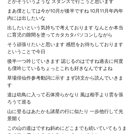
とかそういうような スタンスで行こうと思います
まあ僕としては今が10月が後半ですね 10月11月年内年
内には出したいな
出したいという気持ちで考えております なんとか本当
に育児の隙間を塗ってカタカタパソコンしながら
そう頑張りたいと思います 感想をお待ちしております
ということで今日
後半一つ吟じていきます 認じるのはですね過去に何度
も僕吟じているちょっとこれも好きなんですよね
草場俳仙作参考動詞に示す まず詩文から読んでいきま
す
道は幼鳥に入って石体滑らかなり 風は相手より雲を張
ろうて巡る
山に登るはあたかも諸星の行に似たり 一歩他行して光
景開く
この山の道はですね斜めにどこまでも続いていてもうま