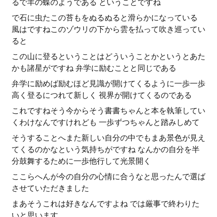
るで羊の蝶のようである ということですね
で石に虫たこの苔もをぬるぬると滑らかになっている
風はですねこのゾウリの下から雲を払って吹き巡ってい
ると
この山に登るということはどういうことかというとあた
かも諸星がですね 弁学に励むことと同じである
弁学に励めば励むほど見識が開けてくるように一歩一歩
高く登るにつれて新しく 視界が開けてくるのである
これですねそう今からそう書書ちゃんと本を執筆してい
くわけなんですけれども 一歩ずつちゃんと踏みしめて
そうすることへまた新しい自分の中でもまあ景色が見え
てくるのかなという気持ちがですね なんかの自分を半
分鼓舞するために一歩他行して光景開く
ここらへんが今の自分の心情に合うなと思ったんで選ば
させていただきました
まあそうこれは好きなんですよね では厳事で終わりた
いと思います