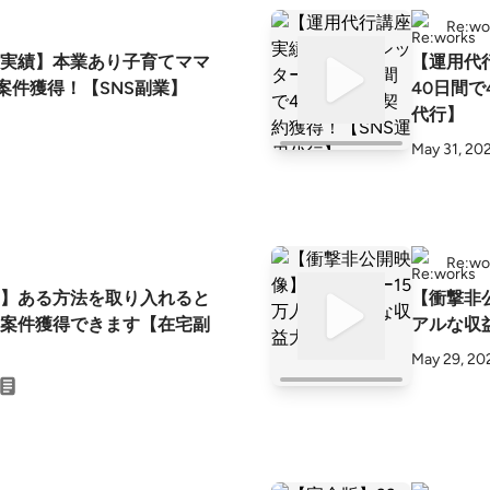
Re:wo
実績】本業あり子育てママ
【運用代
5案件獲得！【SNS副業】
40日間て
代行】
May 31, 20
Re:wo
す】ある方法を取り入れると
【衝撃非
も案件獲得できます【在宅副
アルな収
May 29, 20