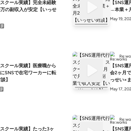
行スクール実績】完全未経験
【SNS
0万の副収入が安定【いっせ
→本業＋
May 19, 20
Re:wo
行スクール実績】医療職から
【SNS
にSNSで在宅ワーカーに転
会2ヶ月
s対談】
っせい×
May 17, 20
Re:wo
行スクール実績】たった3ヶ
【SNS