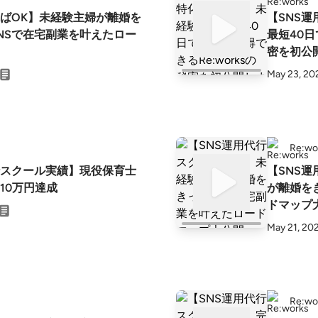
ばOK】未経験主婦が離婚を
【SNS
NSで在宅副業を叶えたロー
最短40日
密を初公
May 23, 20
Re:wo
行スクール実績】現役保育士
【SNS
10万円達成
が離婚を
ドマップ
May 21, 20
Re:wo