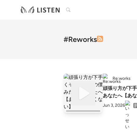
検索
#Reworks
Re:works
頑張り方が下手
あなたへ【あな
Jun 3, 2026