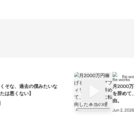
Re:wo
くそな、過去の僕みたいな
月200
たは悪くない】
を辞めて
由。
Jun 2, 202