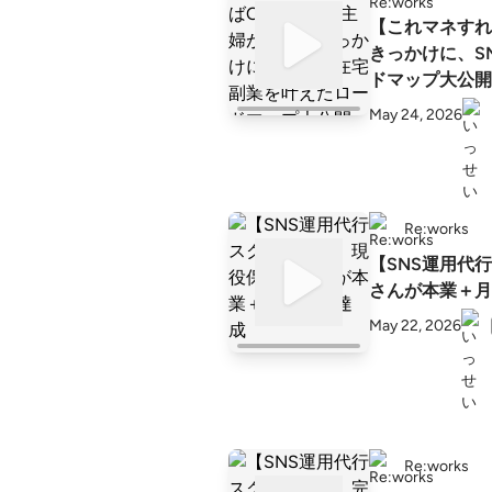
【これマネすれ
きっかけに、S
ドマップ大公開
May 24, 2026
Re:works
【SNS運用代
さんが本業＋月
May 22, 2026
Re:works