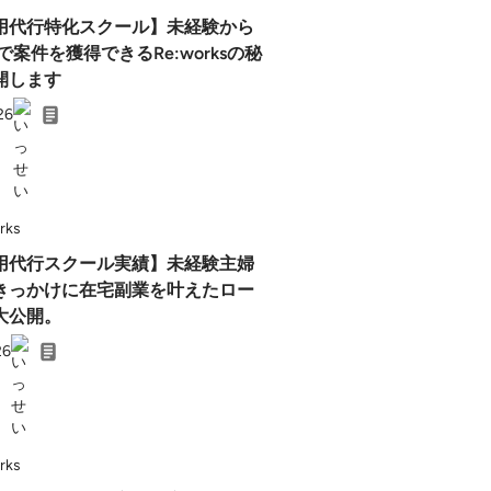
運用代行特化スクール】未経験から
で案件を獲得できるRe:worksの秘
開します
26
rks
運用代行スクール実績】未経験主婦
きっかけに在宅副業を叶えたロー
大公開。
26
rks