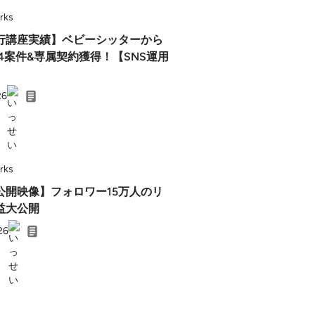
rks
行講座実績】ベビーシッターから
゙4案件&専属契約獲得！【SNS運用
26
rks
公開映像】フォロワー15万人のリ
益大公開
26