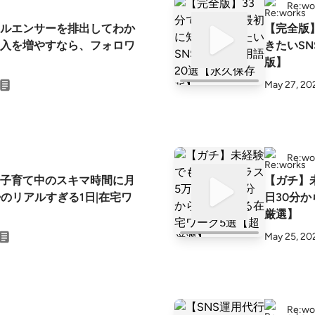
Re:wo
ルエンサーを排出してわか
【完全版】
゙収入を増やすなら、フォロワ
きたいS
版】
May 27, 20
Re:wo
子育て中のスキマ時間に月
【ガチ】
婦のリアルすぎる1日|在宅ワ
日30分
厳選】
May 25, 20
Re:wo