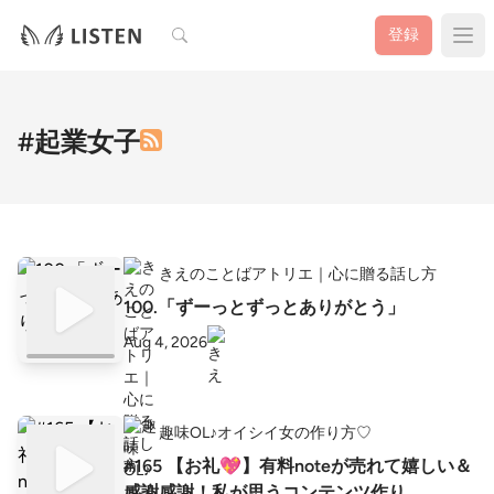
検索
登録
#起業女子
きえのことばアトリエ｜心に贈る話し方
100.「ずーっとずっとありがとう」
Aug 4, 2026
趣味OL♪オイシイ女の作り方♡
#165 【お礼💖】有料noteが売れて嬉しい＆
感謝感謝！私が思うコンテンツ作り