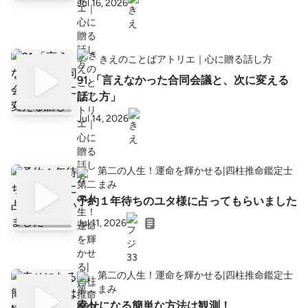
Jul 16, 2026
きえのことばアトリエ｜心に贈る話し方
91.「言えなかった合同会議と、次に変える
話し方」
Jul 14, 2026
第二の人生！運命を輝かせる|四柱推命鑑定士
まみ
予約１年待ちのユタ様に占ってもらいました
Jul 11, 2026
第二の人生！運命を輝かせる|四柱推命鑑定士
まみ
幸せになる簡単な方法は観測！