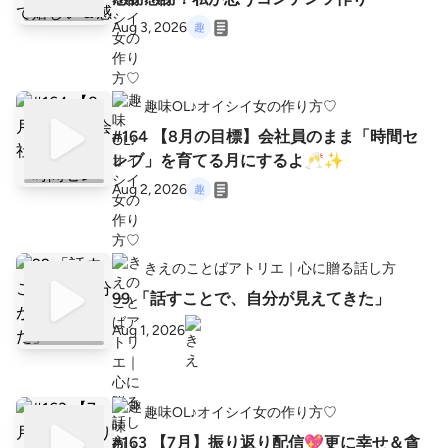
Aug 3, 2026
趣味OL♪オイシイ女の作り方♡
#164 【8月の目標】会社員のまま「時間セ
レブ」を育てる月にするよ🥂✨
Aug 2, 2026
きえのことばアトリエ｜心に贈る話し方
99.「話すことで、自分が見えてきた」
Aug 1, 2026
趣味OL♪オイシイ女の作り方♡
#163 【7月】振り返り配信💖更に幸せ＆貪