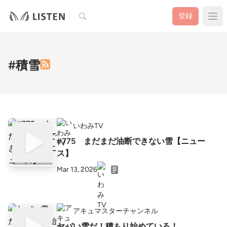
検索
登録
#積雪
いわみTV
#775 まだまだ油断できない雪【ニュー
ス】
Mar 13, 2026
アキュマスターチャンネル
ヤバい雪だ！積もり始めている！