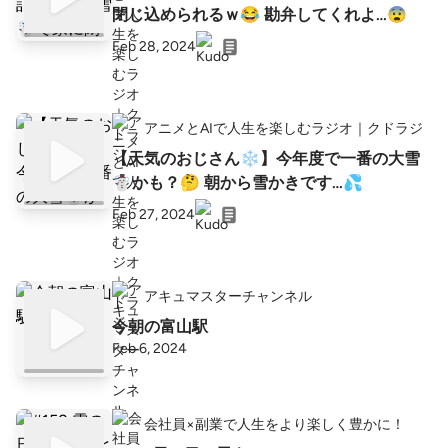
閉じ込められるｗ😂 勘弁してくれよ…😨
Feb 28, 2024
アニメとAIで人生を楽しむラジオ｜クドラジ
【天気のおじさん❄】今年度で一番の大雪
☃かも？🤔 朝から雪かきです…💦
Feb 27, 2024
アキュマスターチャンネル
今朝の富山駅
Feb 6, 2024
会社員×副業で人生をより楽しく豊かに！