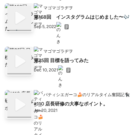
マゴマゴラヂヲ
第168回 インスタグラムはじめました〜🎶
Sep 5, 2022
マゴマゴラヂヲ
第25回 目標を語ってみた
Dec 10, 2021
パティシエガーコ🍰のリアルタイム奮闘記🐈‍⬛
#110 店長研修の大事なポイント。
Jan 20, 2021