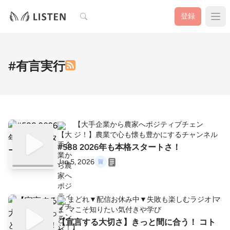
検索
登録
#有言実行
【大手企業から農家へポジティブチェン
ジ！】農業で心も懐も豊かにするチャンネル
#588 2026年も本格スタートさ！
Jan 5, 2026
まどれ▼配信お休み中▼失敗も楽しむラジオ∣マ
マこそ知りたい気付きや学び
【宣言する大切さ】きっと間に合う！ コト