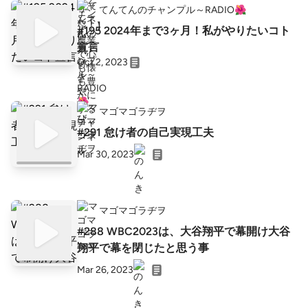
てんてんのチャンプル～RADIO🌺
#195 2024年まで3ヶ月！私がやりたいコト
宣言
Oct 2, 2023
マゴマゴラヂヲ
#291 怠け者の自己実現工夫
Mar 30, 2023
マゴマゴラヂヲ
#288 WBC2023は、大谷翔平で幕開け大谷
翔平で幕を閉じたと思う事
Mar 26, 2023