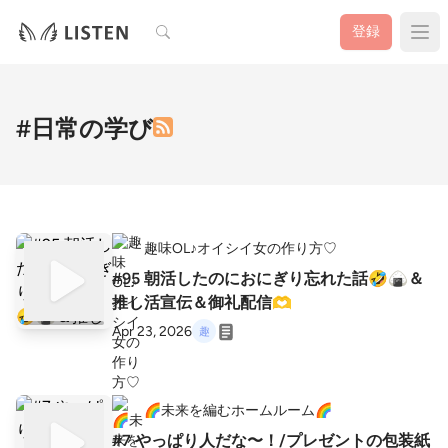
検索
登録
#日常の学び
趣味OL♪オイシイ女の作り方♡
#95 朝活したのにおにぎり忘れた話🤣🍙＆
推し活宣伝＆御礼配信🫶
Apr 23, 2026
🌈未来を編むホームルーム🌈
#7 やっぱり人だな〜！/プレゼントの包装紙