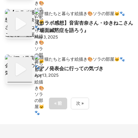
猫たちと暮らす絵描き🎨ソラの部屋🐱🐾
【コラボ感想】音宙杏奈さん・ゆきねこさん
『場面緘黙症を語ろう』
May 3, 2025
猫たちと暮らす絵描き🎨ソラの部屋🐱🐾
ピアノ発表会に行っての気づき
Apr 13, 2025
« 前
次 »