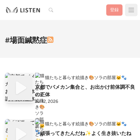
検索
登録
#場面緘黙症
猫たちと暮らす絵描き🎨ソラの部屋🐱🐾
京都でバメカン集合と、お出かけ前体調不良
の正体
Jul 12, 2026
猫たちと暮らす絵描き🎨ソラの部屋🐱🐾
「頑張ってきたんだね✨よく生き抜いたね