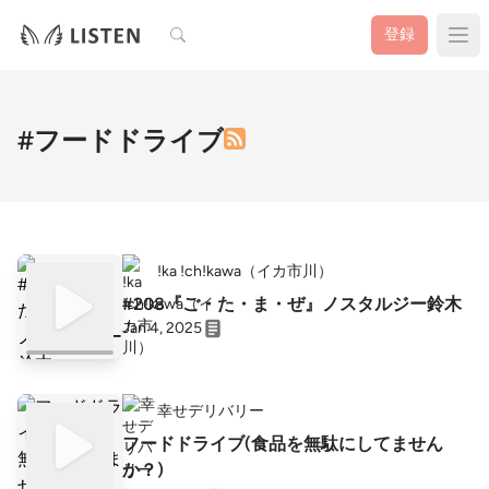
検索
登録
#フードドライブ
!ka !ch!kawa（イカ市川）
#208『ご・た・ま・ぜ』ノスタルジー鈴木
Jan 4, 2025
幸せデリバリー
フードドライブ(食品を無駄にしてません
か？)