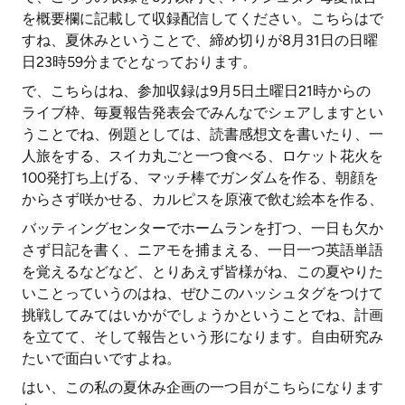
を概要欄に記載して収録配信してください。こちらはで
すね、夏休みということで、締め切りが8月31日の日曜
日23時59分までとなっております。
で、こちらはね、参加収録は9月5日土曜日21時からの
ライブ枠、毎夏報告発表会でみんなでシェアしますとい
うことでね、例題としては、読書感想文を書いたり、一
人旅をする、スイカ丸ごと一つ食べる、ロケット花火を
100発打ち上げる、マッチ棒でガンダムを作る、朝顔を
からさず咲かせる、カルピスを原液で飲む絵本を作る、
バッティングセンターでホームランを打つ、一日も欠か
さず日記を書く、ニアモを捕まえる、一日一つ英語単語
を覚えるなどなど、とりあえず皆様がね、この夏やりた
いことっていうのはね、ぜひこのハッシュタグをつけて
挑戦してみてはいかがでしょうかということでね、計画
を立てて、そして報告という形になります。自由研究み
たいで面白いですよね。
はい、この私の夏休み企画の一つ目がこちらになります