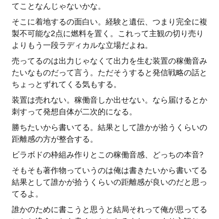
てことなんじゃないかな。
そこに着地するの面白い。経験と遺伝、つまり完全に複
製不可能な2点に燃料を置く。これって主観の切り売り
よりもう一段ラディカルな立場だよね。
売ってるのは出力じゃなくて出力を生む装置の稼働音み
たいなものだって言う。ただそうすると発信戦略の話と
ちょっとずれてくる気もする。
装置は売れない。稼働音しか出せない。なら届けるとか
刺すって発想自体が二次的になる。
勝ちたいから書いてる。結果として誰かが拾うくらいの
距離感の方が整合する。
ビラボドの枠組み作りとこの稼働音感、どっちの本音?
そもそも著作物っていうのは俺は書きたいから書いてる
結果として誰かが拾うくらいの距離感が良いのだと思っ
てるよ。
誰かのために書こうと思うと結局それって俺が思ってる