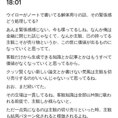
18:01
ウイローがノートで書いてる解体周りの話、その緊張感
どう処理してる?
あんま緊張感感じない。今も喋ってるしね。なんか俺は
金融に閉じた話じゃなくて、なんか主観、己の持ってる
主観こそが売り物というか、この世に価値が出るものに
なっていくと思ってて。
客観だけから生成できる知識とか記事とかはもうすべて
価値がなくなっていくと思ってるから。
クッソ賢くない新しい論文とか書けない梵風は主観を切
り売りするのがいいんじゃないって思ってるね。
おお、まだ続いてた。
その立場は一貫してるね。客観知識は全部LLM側に吸わ
れる前提で、主観しか残らないと。
ただ一点気になるのは主観の切り売りといった時、主観
も結局パターン化されると模倣されるよね。