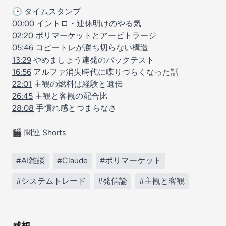
🕒 タイムスタンプ
00:00
イントロ・連休明けのやる気
02:20
ポリマーケットとアービトラージ
05:46
コピートレが勝ち切らない構造
13:29
やめましょう連発のバックテスト
16:56
アルファ消失時代に喋りづらくなった話
22:01
主観の燃料は経験と遺伝
26:45
主観と客観の配合比
28:08
手慣れ感とつまらなさ
🎬 関連 Shorts
#AI雑談
#Claude
#ポリマーケット
#システムトレード
#発信論
#主観と客観