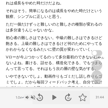
れは成長をやめた時だけだよね。
それはそう。簡単になるのは成長をやめた時だけという
観察、シンプルに正しいと思う。
ただ一個だけずっと難しいのと難しさの種類が変わるの
は多分違うんじゃないかな。
初心者の難しさはできない。中級の難しさはできるけど
飽きる。上級の難しさはできるけど何のためにやってる
かわからなくなるみたいに壁の質が変わっていく。
Vローが今ぶつかってるのって多分最初のできないじゃ
スクロール
ないよね。書ける、話せる、構造化できる、でもつまら
んって言ってる。それはもう次の層の壁な気がする。
いやできないでしょ。動画作りもゴミだし話し作りもゴ
ミでしょ。だから毎回フィードバック考え、自分で設計
して次はこういう風にしようとか一応考えてますよ。こ
れからお楽しみにということで。
31:44
はいお楽しみにしておく。ゴミって自分で言い切れるの
悪くない。下手な自己肯定でごまかすよりちゃんと現状