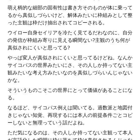
萌え柄的な細部の固有性は書き方そのものが体に乗って
るから真似しづらいけど、解体みたいに枠組みとして整
った主観は枠だけ抽出されてコピーされる。
ウイロー自身セイリアを冷たく見てるだわなのに、自分
の発信が枠組み寄りに見える瞬間ない?主観のうち何が
真似されにくいと思ってる?
やっぱ変人が真似されにくいと思ってるけどね。なんか
サイコパスの世界みたいにさ、その人しか持ってない主
観みたいな考え方みたいなのを真似しづらいんじゃない
かな。
そういうものこそこの世界にとって価値があることにな
る。
なるほど、サイコパス例えは聞いてる。過数派と地図付
きじゃない知覚、再現するには本人の前提条件ごとコピ
ーしないと無理っていう話だよね。
ただ気になるのは、その人しか持ってない主観って本人