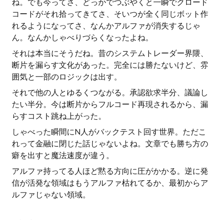
ね。でも今ってさ、どっかでつぶやくと一瞬でクロード
コードがそれ拾ってきてさ、そいつが全く同じボット作
れるようになってさ、なんかアルファが消失するじゃ
ん。なんかしゃべりづらくなったよね。
それは本当にそうだね。昔のシステムトレーダー界隈、
断片を漏らす文化があった。完全には勝たないけど、雰
囲気と一部のロジックは出す。
それで他の人とゆるくつながる。承認欲求半分、議論し
たい半分。今は断片からフルコード再現されるから、漏
らすコスト跳ね上がった。
しゃべった瞬間にN人がバックテスト回す世界。ただこ
れって金融に閉じた話じゃないよね。文章でも勝ち方の
癖を出すと魔法速度が違う。
アルファ持ってる人ほど黙る方向に圧がかかる。逆に発
信が活発な領域はもうアルファ枯れてるか、最初からア
ルファじゃない領域。