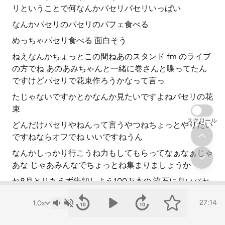
リということで何なんかパセリパセリいっぱい
なんかパセリのパセリのパフェ食べる
めっちゃパセリ食べる 面白そう
ねえなんかちょっとこの間ねあのスタンド fm のライブ
の方でね あのあみちゃんと一緒に巻さんと喋ってたん
ですけどパセリで花束作ろうかなって言っ
たじゃないですかとかなんか見たいですよねパセリの花
束
スクロール
どんだけパセリやねんって言うやつねちょっとやりたい
ですねならオフでね いいですねうん
なんかしっかり行こうね力もしてもらってなぁなぁじゃ
あな じゃあみんなでちょっとね集まりましょうか
ね8月とりあえず告知しよう100万本の 流石に臭いパセ
リ100万本は臭いわー
27:14
じゃあちょっとねあの告知しますので皆さんねあの日取
りがこう決まり次第ね えーくまちゃんなんか寄生お盆