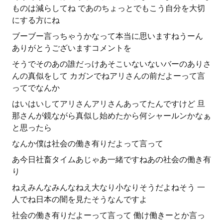
ものは減らしてね であのちょっとでもこう自分を大切
にする方にね
ブーブー言っちゃうかなって本当に思いますねうーん
ありがとうございますコメントを
そうでそのあの誰だっけあそこいないないバーのありさ
んの真似をして カガンでねアリさんの前だよーって言
ってでなんか
はいはいしてアリさんアリさんあってたんですけど 旦
那さんが鏡ながら真似し始めたから何シャールンかなぁ
と思ったら
なんか僕は社会の働き有りだよって言って
あ今日社畜タイムあじゃあ一緒ですねあの社会の働き有
り
ねえみんなみんなねえ大なり小なりそうだよねそう 一
人でね日本の闇を見たそうなんですよ
社会の働き有りだよーって言って 働け働きーとか言っ