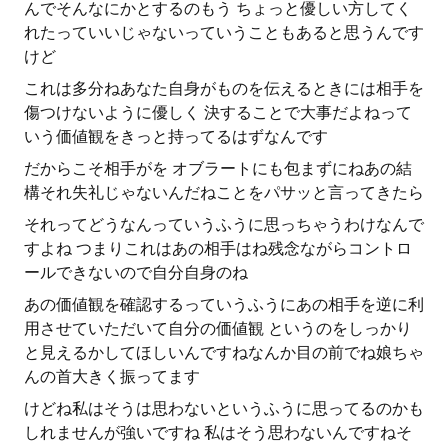
んでそんなにかとするのもう ちょっと優しい方してく
れたっていいじゃないっていうこともあると思うんです
けど
これは多分ねあなた自身がものを伝えるときには相手を
傷つけないように優しく 決することで大事だよねって
いう価値観をきっと持ってるはずなんです
だからこそ相手がを オブラートにも包まずにねあの結
構それ失礼じゃないんだねことをパサッと言ってきたら
それってどうなんっていうふうに思っちゃうわけなんで
すよね つまりこれはあの相手はね残念ながらコントロ
ールできないので自分自身のね
あの価値観を確認するっていうふうにあの相手を逆に利
用させていただいて自分の価値観 というのをしっかり
と見えるかしてほしいんですねなんか目の前でね娘ちゃ
んの首大きく振ってます
けどね私はそうは思わないというふうに思ってるのかも
しれませんが強いですね 私はそう思わないんですねそ