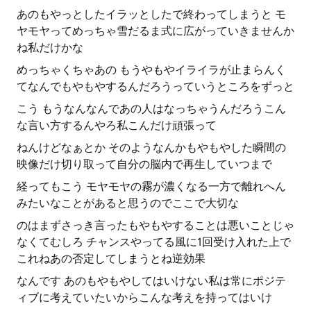
あのもやっとしたイラッとしたで終わってしまうと モ
ヤモヤってめっちゃ雪だるま式に広がっていきませんか
ね私だけかな
めっちゃくちゃあの もうやもやイライラが止まらんく
てなんでもやもやするんだろうっていうところをずっと
こう もうなんなんであの人はなっちゃうんだろうこん
な言い方するんやろ私こんだけ頑張って
ねんけどなぁとか そのようなんかもやもやした瞬間の
映像だけ切り取って自分の脳内で再生していつまで
経ってもこう モヤモヤの霧が濃くなる一方で離れへん
みたいなことがあると思うのでここで大切な
のはまずさっき言ったもやもやすることは悪いことじゃ
なくてむしろ チャンスやってる風に1回受け入れた上で
これねあの否定してしまうとね逆効果
なんです あのもやもやしてはいけない私は常にポジテ
ィブに考えていたいからこんな考えを持ってはいけ