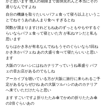
かと思います 他人の期限まで面倒見れんと本当にその
通りなんですよね
自分の機嫌を取りたいいパフェ食って寝ろ以上というこ
とでねそうあのあんまり食べ すぎるとね
関数が溜まりますけれどもねあのずっともやもやするぐ
らいならパフェ食って寝といた方 が私ねマシだと私も
思います
ならはかき氷が有名なんでねもうそのぐらいなら1回ね
かき氷かパフェね あの大盛り食べて寝たらいいと思い
ます
大阪のツルハシにはねカナリアっていうね幕盛り パフ
ェの音お店があるのでもしね
アーカイブを聴いている方が大阪に旅行に来られるご予
定があるならぜひね あの大阪ツルハシのあのカナリア
へ来ていただけたらと思い
ます すごいですよ折りたたみ傘でかめの折りたたみ傘
の2倍ぐらいあの