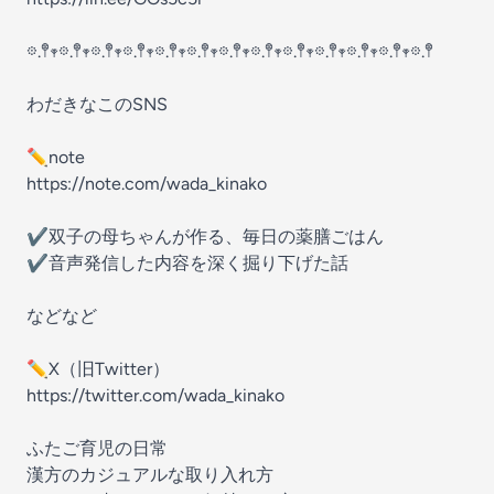
𖡼.𖤣𖥧𖡼.𖤣𖥧𖡼.𖤣𖥧𖡼.𖤣𖥧𖡼.𖤣𖥧𖡼.𖤣𖥧𖡼.𖤣𖥧𖡼.𖤣𖥧𖡼.𖤣𖥧𖡼.𖤣𖥧𖡼.𖤣𖥧𖡼.𖤣𖥧𖡼.𖤣
わだきなこのSNS
✏︎note
https://note.com/wada_kinako
✔︎双子の母ちゃんが作る、毎日の薬膳ごはん
✔︎音声発信した内容を深く掘り下げた話
などなど
✏︎X（旧Twitter）
https://twitter.com/wada_kinako
ふたご育児の日常
漢方のカジュアルな取り入れ方