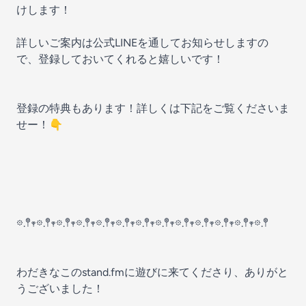
けします！
詳しいご案内は公式LINEを通してお知らせしますの
で、登録しておいてくれると嬉しいです！
登録の特典もあります！詳しくは下記をご覧くださいま
せー！👇
𖡼.𖤣𖥧𖡼.𖤣𖥧𖡼.𖤣𖥧𖡼.𖤣𖥧𖡼.𖤣𖥧𖡼.𖤣𖥧𖡼.𖤣𖥧𖡼.𖤣𖥧𖡼.𖤣𖥧𖡼.𖤣𖥧𖡼.𖤣𖥧𖡼.𖤣𖥧𖡼.𖤣
わだきなこのstand.fmに遊びに来てくださり、ありがと
うございました！