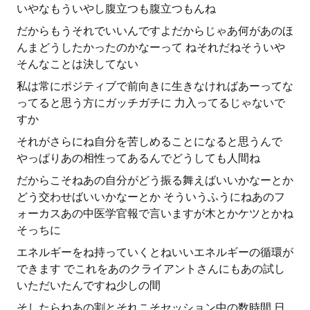
いやなもういやし腹立つも腹立つもんね
だからもうそれでいいんですよだからじゃあ何があのほ
んまどうしたかったのかなーって ねそれだねそういや
そんなことは決してない
私は常にポジティブで前向きに生きなければあーってな
ってると思う方にガッチガチに 力入ってるじゃないで
すか
それがさらにね自分を苦しめることになると思うんで
やっぱりあの相性ってあるんでどうしても人間ね
だからこそねあの自分がどう振る舞えばいいかなーとか
どう交わせばいいかなーとか そういうふうにねあのフ
ォーカスあの中医学官報で言いますが木とかケツとかね
そっちに
エネルギーをね持っていくとねいいエネルギーの循環が
できます でこれをあのクライアントさんにもあの試し
いただいたんですね少しの間
そしたらねあの割とそれこそセッション中の数時間 日