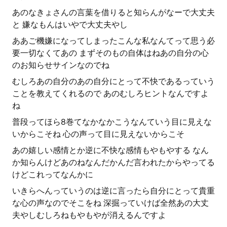
あのなきょさんの言葉を借りると知らんがなーで大丈夫
と 嫌なもんはいやで大丈夫やし
ああご機嫌になってしまったこんな私なんてって思う必
要一切なくてあの まずそのもの自体はねあの自分の心
のお知らせサインなのでね
むしろあの自分のあの自分にとって不快であるっていう
ことを教えてくれるので あのむしろヒントなんですよ
ね
普段ってほら8巻てなかなかこうなんていう目に見えな
いからこそね 心の声って目に見えないからこそ
あの嬉しい感情とか逆に不快な感情もやもやする なん
か知らんけどあのねなんだかんだ言われたからやってる
けどこれってなんかに
いきらへんっていうのは逆に言ったら自分にとって貴重
な心の声なのでそこをね 深掘っていけば全然あの大丈
夫やしむしろねもやもやが消えるんですよ