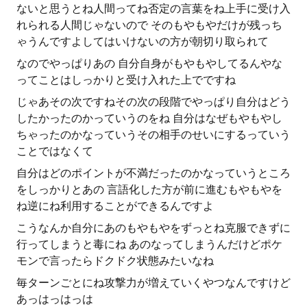
ないと思うとね人間ってね否定の言葉をね上手に受け入
れられる人間じゃないので そのもやもやだけが残っち
ゃうんですよしてはいけないの方が朝切り取られて
なのでやっぱりあの 自分自身がもやもやしてるんやな
ってことはしっかりと受け入れた上でですね
じゃあその次ですねその次の段階でやっぱり自分はどう
したかったのかっていうのをね 自分はなぜもやもやし
ちゃったのかなっていうその相手のせいにするっていう
ことではなくて
自分はどのポイントが不満だったのかなっていうところ
をしっかりとあの 言語化した方が前に進むもやもやを
ね逆にね利用することができるんですよ
こうなんか自分にあのもやもやをずっとね克服できずに
行ってしまうと毒にね あのなってしまうんだけどポケ
モンで言ったらドクドク状態みたいなね
毎ターンごとにね攻撃力が増えていくやつなんですけど
あっはっはっは