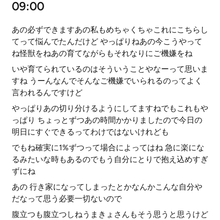
09:00
あの必ずできますあの私もめちゃくちゃこれにこちらし
てって悩んでたんだけど やっぱりねあの今こうやって
ね怪獣をねあの育てながらもそれなりにご機嫌をね
いや育てられているのはそういうことやなーって思いま
すね うーんなんでそんなご機嫌でいられるのってよく
言われるんですけど
やっぱりあの切り分けるようにしてますねでもこれもや
っぱり ちょっとずつあの時間かかりましたので今日の
明日にすぐできるってわけではないけれども
でもね確実に1%ずつって場合によってはね 急に楽にな
るみたいな時もあるのでもう自分にとりで抱え込めすぎ
ずにね
あの 行き家になってしまったとかなんかこんな自分や
だなって思う必要一切ないので
腹立つも腹立つしねうまきょさんもそう思うと思うけど