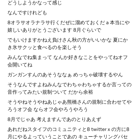
どうしようかなって感じ
なんですけれども
8オラサオラナラサ行くだぜに溜めておくだ a 本当にや
嬉しいありがとうございます 8月ぐらいで
でもいけますかねえ負けさん秋の方がいいかな 夏にか
き氷サクッと食べるのを楽しそう
みんなでね集まって なんか好きなことをやってねオフ
会開いてね
ガンガンすんのあそうななぁ めっちゃ破壊するやん
そうなんですよねみんなでわちゃわちゃするか言っての
音作ってみたい規制ついて だから余裕
そうやねそうやねあじゃあ熊橋さんの規制に合わせてや
ろうオフ会 ならオフ会やろうやろう
8月でじゃあ 考えますんであのとりあえず
あれだねスタイフのコミュニティと8 twitter x の方に8
月にやるよっていうことであの キューチャリングパセ