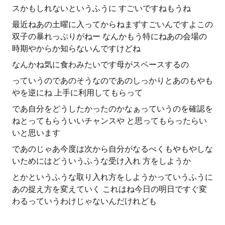
スかもしれないというふうに すごいですねもうね
最近ねあの土曜に入ってからねまずすごいんですよこの
双子の暴れっぷりがねー なんかもう特にねあの会場の
時期やからか知らないんですけどね
なんかね気に食わみたいです母がスペースするの
っていうのであのそうなのであのしっかりとあのもやも
やを逆にね 上手に利用してもらって
であ自分をどうしたかったのかなぁっていうのを確認を
ねとってもらういいチャンスや と思ってもらったらい
いと思います
であのじゃあ今度は次から自分がなるべくもやもやしな
いためにはどういうふうな受け入れ 方をしようか
とかというふうな取り入れ方をしようかっていうふうに
あの捉え方を変えていく これはね今日の明日ですぐ変
わるっていうわけじゃないんだけれども