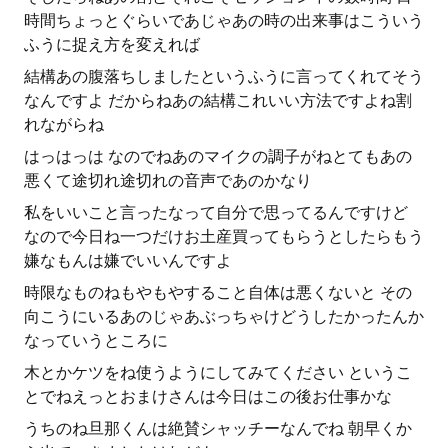
時間ちょっとぐらいであじゃあの時の出来事はこういう
ふうに捉え方を変えれば
結構あの腹落ちしましたというふうに言ってくれてそう
なんですよ だからねあの結構これいい方法ですよね割
れながらね
はっはっは なのでねあのマイクの調子がねとてもあの
悪くて途切れ途切れの音声であのかなり
私をいいこと言ったなって自分で思ってるんですけど
なので今日ね一つだけお土産買ってもらうとしたらもう
嫌なもんは嫌でいいんですよ
時限なものねもやもやすること自体は悪くないと その
向こうにいるあのじゃあぶっちゃけどうしたかったんか
なっていうところに
木とかケツをね使うようにしてみてください というこ
とでねえっとおまけさんは今日はこの後お仕事かな
うちのね旦那くんは絶賛シャッチーなんでね 朝早くか