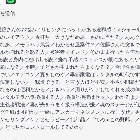
を送信
夫婦の問題さんのお悩み／リビングにベッドがある違和感／メジャ
のレイアウト／舌打ち、大きなため息、ものに当たる／ああク
なあ」／モラハラ気質／わからせ屋案件？／佐藤さんに突きつ
ルが崩れると怒る人／被害者マインド／そのまま行ったら何が
る説と身内にだけ出る説／嫌な予感／ストレスが根にある／カ
題になる／平時／子どもが生まれたらよくなる？／合理性も価
つい／エアコン／夏をしのぐ／季節家電はレンタルの時代です
決定しない／「我慢できる」と言う人ほど不安／小さい問題だ
なるのは便利だから／ふきハラ／周りがケアしてくれる成功体
ンタルモラハラ指摘する人／指摘と抱擁はセット／わかるよ／
主義者戦法／妻が夫をうまく扱う構造が嫌／魂のステージが低
グ作戦は可能か／一緒にアンガーマネジメントに行こうぜ／男
ンセリング／ケアとセラピー／北斗晶／「てめえこの野郎」／
／どっちがコントロールしてるのか／