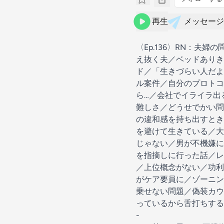
再生
メッセージ
〈Ep.136〉RN：
え抜く夫／ベッドありき
ド／「生きづらい人だよ
ル案件／自分のプロトコ
ら…／会社でイライラ出
難しさ／どうせでかい問
の違和感を持ち出すとき
を避けて生きている／大
じゃない／男が不機嫌に
を指摘しに行った話／レ
／上位概念がない／功利
がケア要員に／ゾーニン
乗せない問題／偽装カウ
っているから舌打ちする
-