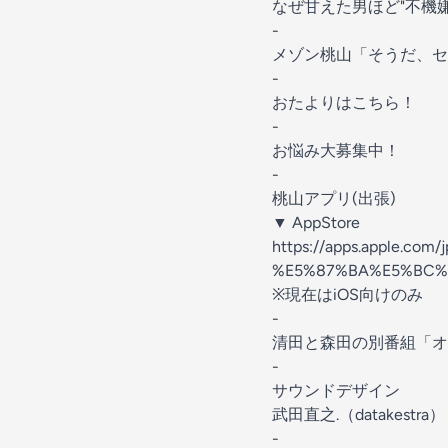
なぜ甘えた男ほど"不機
-
⁠⁠⁠⁠⁠⁠⁠⁠⁠⁠⁠⁠⁠⁠⁠⁠⁠⁠⁠⁠⁠⁠⁠⁠⁠⁠⁠⁠⁠⁠⁠⁠⁠⁠⁠⁠⁠⁠⁠⁠⁠⁠メゾン桃山⁠⁠⁠⁠⁠⁠⁠⁠⁠⁠⁠⁠⁠⁠⁠⁠⁠⁠⁠⁠⁠⁠⁠⁠⁠⁠⁠⁠⁠⁠⁠⁠⁠⁠⁠⁠⁠
「そうだ、セ
-
⁠⁠⁠⁠⁠⁠⁠⁠⁠⁠⁠⁠⁠⁠⁠⁠⁠⁠⁠⁠⁠⁠⁠⁠⁠⁠⁠⁠⁠おたよりはこちら！⁠⁠⁠⁠⁠⁠⁠⁠⁠⁠⁠⁠⁠⁠⁠⁠⁠⁠⁠⁠⁠⁠⁠⁠⁠⁠⁠⁠⁠
⁠-
⁠⁠⁠⁠⁠⁠⁠⁠⁠⁠⁠⁠⁠⁠⁠⁠⁠⁠⁠⁠⁠⁠⁠⁠⁠⁠⁠⁠⁠お悩み大募集中！⁠⁠⁠⁠⁠⁠⁠⁠⁠⁠⁠⁠⁠⁠⁠⁠⁠⁠⁠⁠⁠⁠⁠⁠⁠⁠⁠⁠⁠
-
桃山アプリ(出張)
▼ AppStore
⁠⁠⁠⁠⁠⁠⁠⁠⁠⁠⁠https://app
%E5%87%BA%E5%BC%B5/id675
※現在はiOS向けのみ
-
⁠⁠⁠⁠⁠⁠⁠⁠⁠⁠⁠⁠⁠⁠⁠⁠⁠⁠⁠⁠⁠⁠⁠⁠⁠⁠⁠⁠⁠⁠⁠⁠⁠清田と森田
-
サウンドデザイン
⁠⁠⁠⁠⁠⁠⁠⁠武田直之.（datakestra）⁠⁠⁠⁠⁠⁠⁠⁠
-