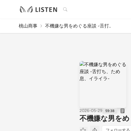
検索
桃山商事
不機嫌な男をめぐる座談 -舌打..
2026-05-29
59:38
不機嫌な男をめ
フォローする