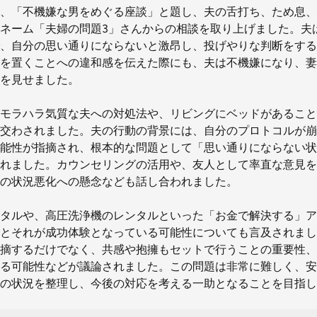
、「不機嫌な男をめぐる座談」と題し、夫の舌打ち、ため息、
ネーム「夫婦の問題3」さんからの相談を取り上げました。夫
、自分の思い通りにならないと激昂し、投げやりな判断をする
を置くことへの違和感を伝えた際にも、夫は不機嫌になり、妻
を見せました。
モラハラ気質な夫への対処法や、リビングにベッドがあること
交わされました。夫の行動の背景には、自分のプロトコルが崩
能性が指摘され、根本的な問題として「思い通りにならない状
れました。カウンセリングの活用や、友人として率直な意見を
の状況悪化への懸念なども話し合われました。
タルや、高圧洗浄機のレンタルといった「お金で解決する」ア
とそれが成功体験となっている可能性についても言及されまし
摘するだけでなく、共感や抱擁もセットで行うことの重要性、
る可能性などが議論されました。この問題は非常に難しく、安
の状況を整理し、今後の対応を考える一助となることを目指し