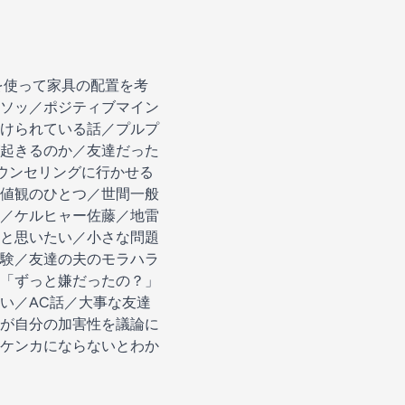
ーを使って家具の配置を考
ソッ／ポジティブマイン
けられている話／プルプ
起きるのか／友達だった
ウンセリングに行かせる
値観のひとつ／世間一般
／ケルヒャー佐藤／地雷
と思いたい／小さな問題
験／友達の夫のモラハラ
「ずっと嫌だったの？」
い／AC話／大事な友達
が自分の加害性を議論に
ケンカにならないとわか