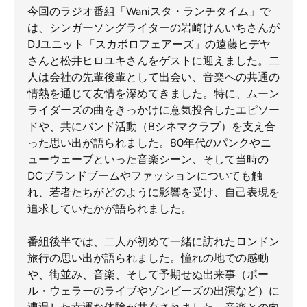
今回のラジオ番組「Waniスタ・ランチタイム」で
は、シンガーソングライターの岩崎けんいちさんが
DJユニット「スカボロフェアーズ」の遠藤ヒデヤ
さんと松井ヒロユキさんをゲストに迎えました。二
人は会社の先輩後輩として出会い、音楽への共通の
情熱を通じて友情を深めてきました。特に、ムーン
ライダーズの曲をきっかけに意気投合したエピソー
ドや、共にバンド活動（Bシネマクラブ）を支え合
った思い出が語られました。80年代のパンクやニ
ューウェーブといった音楽シーン、そして当時の
DCブランドブームやファッションについても触
れ、若者たちがどのように影響を受け、自己表現を
追求していたかが語られました。
番組後半では、二人が初めて一緒に訪れたロンドン
旅行の思い出が語られました。憧れの地での感動
や、街並み、音楽、そして予期せぬ出来事（ポー
ル・ウェラーのライブやゾンビーズの出演など）に